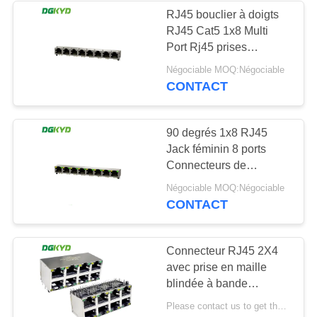
RJ45 bouclier à doigts
RJ45 Cat5 1x8 Multi
64
Port Rj45 prises
RJ45 avec le
modulaires sans LED
Négociable MOQ:Négociable
DGKYD561888HWA1DY102
CONTACT
transformateur
90 degrés 1x8 RJ45
Jack féminin 8 ports
Connecteurs de
commutateur réseau
39
Négociable MOQ:Négociable
DGKYD561888AB1A1D9Y10
CONTACT
RJ45 SMD
Connecteur RJ45 2X4
avec prise en maille
blindée à bande
lumineuse prise
Please contact us to get the latest price. MOQ:1 pièce
modulaire