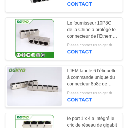
Cat6 et montage à
CONTACT
entrée latérale
VISITE
D'USINE
Le fournisseur 10P8C
101
de la Chine a protégé le
Connecteurs
connecteur de l'Ethernet
CONTRÔLE
RJ45 de gigabit de 1 x 4
multiples du port
Please contact us to get the latest price. MOQ:1 morceau
DE
ports avec le
CONTACT
transformateur interne
QUALITÉ
RJ45
L'IEM tabule 6 l'étiquette
CONTACTEZ-
à commande unique du
NOUS
connecteur 8p8c de
127
l'Ethernet rj45 de port
Please contact us to get the latest price. MOQ:1 morceau
CONTACT
DEMANDEZ
Port RJ45 simple
UNE
le port 1 x 4 a intégré le
CITATION
cric de réseau de gigabit