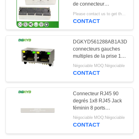
de connecteur
SITEMAP
d'Ethernet du Magnetics
Please contact us to get the latest price. MOQ:1 morceau
RJ45 avec la LED
CONTACT
20
POLITIQUE
connecteur de cat6
EN
DGKYD561288AB1A3DY102
rj45
connecteurs gauches
MATIÈRE
multiples de la prise 1x2
DE
RJ45 de côté de 90
Négociable MOQ:Négociable
degrés avec la LED
PROTECTION
CONTACT
DE
46
LA
Connecteur RJ45 90
degrés 1x8 RJ45 Jack
VIE
cric rj11
féminin 8 ports
PRIVÉE
Connecteurs de
Négociable MOQ:Négociable
commutateur réseau
CONTACT
DGKYD561888GWA1DY102