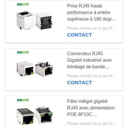
Prise RJ45 haute
performance à entrée
64
supérieure à 180 degrés
RJ45 avec le
avec transformateur Cat
Please contact us to get the latest price. MOQ:1 morceau
5 KRJ-187GYNL
CONTACT
transformateur
Connecteur RJ45
Gigabit industriel avec
blindage de bande
lumineuse TAB DOWN
39
Please contact us to get the latest price. MOQ:1 pièce
DGKYD111Q042AB2A1D
CONTACT
RJ45 SMD
Filtre intégré gigabit
RJ45 avec alimentation
POE 8P10C
DGKYD111Q334AB2A1DP
Please contact us to get the latest price. MOQ:1 pièce