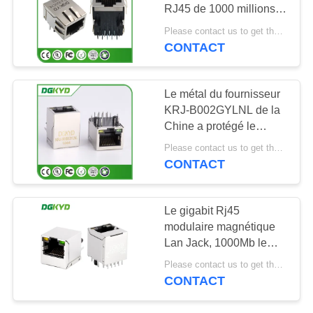
RJ45 de 1000 millions
SITEMAP
de bits a intégré
Please contact us to get the latest price. MOQ:1 morceau
magnétique
CONTACT
20
POLITIQUE
connecteur de cat6
EN
Le métal du fournisseur
rj45
KRJ-B002GYLNL de la
MATIÈRE
Chine a protégé le
DE
connecteur rj45
Please contact us to get the latest price. MOQ:1 morceau
magnétique simple du
PROTECTION
CONTACT
port cat5 avec la LED
DE
46
LA
Le gigabit Rj45
modulaire magnétique
VIE
cric rj11
Lan Jack, 1000Mb le
PRIVÉE
métal rj45 de KRJ-
Please contact us to get the latest price. MOQ:1 morceau
1812QYGZNL a protégé
CONTACT
le connecteur