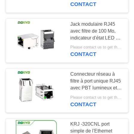
RJ45 blindée
CONTACT
VISITE
D'USINE
Jack modulaire RJ45
101
avec filtre de 100 Mo,
Connecteurs
indicateur d'état LED et
CONTRÔLE
connecteur métallique
multiples du port
Please contact us to get the latest price. MOQ:1 pièce
DE
blindé pour les
CONTACT
interfaces réseau
QUALITÉ
RJ45
Connecteur réseau à
CONTACTEZ-
filtre à port unique RJ45
NOUS
avec PBT lumineux et
127
blindé
Please contact us to get the latest price. MOQ:1 pièce
DGKYD411Q008DF3A1D
CONTACT
DEMANDEZ
Port RJ45 simple
UNE
KRJ -320CNL port
CITATION
simple de l'Ethernet