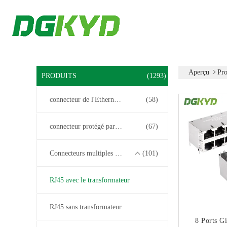
Aperçu
Pro
PRODUITS
(1293)
connecteur de l'Ethernet rj45
(58)
connecteur protégé par rj45
(67)
Connecteurs multiples du port RJ45
(101)
RJ45 avec le transformateur
RJ45 sans transformateur
8 Ports Gi