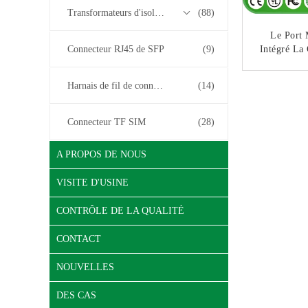
Transformateurs d'isolement
(88)
Le Port 
Connecteur RJ45 de SFP
(9)
Intégré La
Montable D
Magne
CO
Harnais de fil de connecteur
(14)
Connecteur TF SIM
(28)
A PROPOS DE NOUS
VISITE D'USINE
CONTRÔLE DE LA QUALITÉ
CONTACT
NOUVELLES
DES CAS