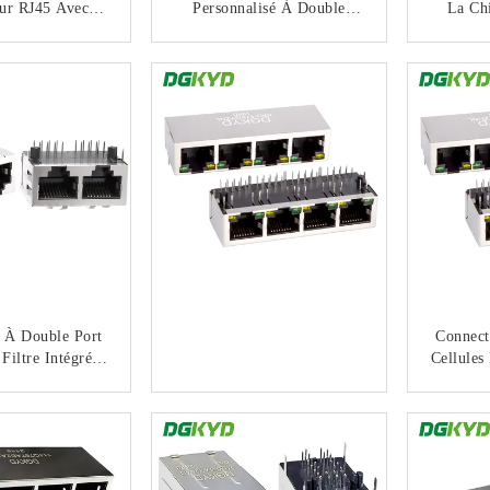
ur RJ45 Avec
Personnalisé À Double
La Ch
tique Pour
Étage Avec Performances
Connect
ge Haut Débit
De Vitesse Cat6 Et Montage
RJ45 De
NTACTEZ
CONTACTEZ
À Entrée Latérale
P
Transf
 À Double Port
Connect
Filtre Intégré,
Cellule
de Lumineuse,
Filtre
 Blindage Avant
Prise
NTACTEZ
CONTACTEZ
,57 Mm
B035HWA1D13