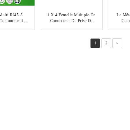
Multi RJ45 A
1 X 4 Femelle Multiple De
Le Mét
 Communication
Connecteur De Prise De
Conn
e Carte PCB Du
Carte PCB Du Port Cat5
L'Ethe
tics 8P8C
RJ45 Pour La
De Port 
NTACTEZ
CONTACTEZ
Communication
1
2
>