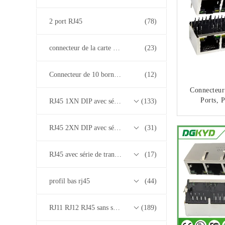
2 port RJ45
(78)
connecteur de la carte PCB rj45
(23)
Connecteur de 10 bornes RJ45
(12)
Connecteur
Ports, P
RJ45 1XN DIP avec série de transformateurs base-T 10/100/1000M
(133)
Interfa
Conne
CO
RJ45 2XN DIP avec série de transformateurs base-T 10/100/1000M
(31)
Transform
DGKYD114
RJ45 avec série de transformateurs 2.5G/5G/10G Base-T
(17)
profil bas rj45
(44)
RJ11 RJ12 RJ45 sans série de transformateurs
(189)