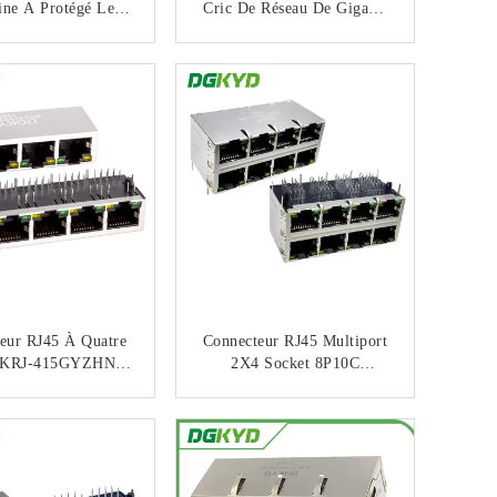
ine A Protégé Le
Cric De Réseau De Gigabit
eur De L'Ethernet
De Connecteur D'Ethernet
 Gigabit De 1 X 4
Du Magnetics RJ45 Avec La
CONTACTEZ
CONTACTEZ
orts Avec Le
LED
ormateur Interne
eur RJ45 À Quatre
Connecteur RJ45 Multiport
s KRJ-415GYZHNL,
2X4 Socket 8P10C
 Intégré 100 Mbps,
Connecteur Gigabit
 De Port Réseau
Interface De Bloc
CONTACTEZ
CONTACTEZ
Industriel
Modulaire
DGKYD24Q042DB2A5D06
8