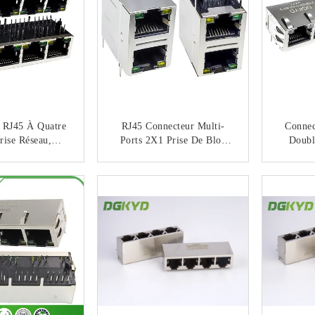
 RJ45 À Quatre
RJ45 Connecteur Multi-
Connec
rise Réseau,
Ports 2X1 Prise De Bloc
Doubl
ce Ethernet,
Modulaire Gigabit Filtre 6U
Inter
cteur POE,
DGKYD21Q042AB2A4D06
DGKYD
NTACTEZ
CONTACTEZ
ateur Ethernet
8
Q787AB2A1DP