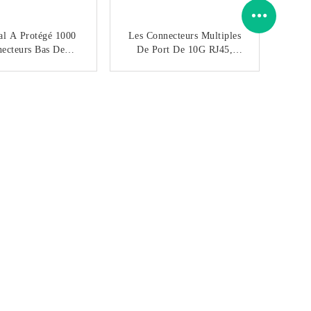
al A Protégé 1000
Les Connecteurs Multiples
ecteurs Bas De
De Port De 10G RJ45,
rnet Rj45 De Giga
Ethernet Ont Protégé Rj45
De Quadruple, Sans
Le Connecteur Jack
CONTACTEZ
CONTACTEZ
LED
Modulaire