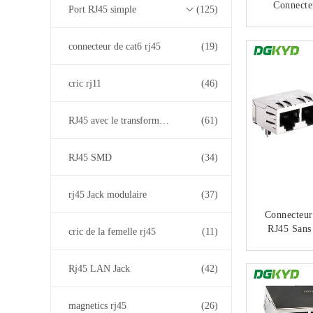
Connecte
Port RJ45 simple
(125)
Magné
Réseauta
CO
connecteur de cat6 rj45
(19)
cric rj11
(46)
RJ45 avec le transformateur
(61)
RJ45 SMD
(34)
rj45 Jack modulaire
(37)
Connecteur
RJ45 Sans 
cric de la femelle rj45
(11)
Sans Ban
Épingle De
CO
Rj45 LAN Jack
(42)
4
DGKYD112
magnetics rj45
(26)