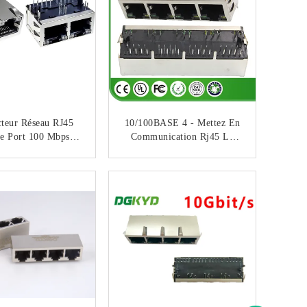
teur Réseau RJ45
10/100BASE 4 - Mettez En
e Port 100 Mbps
Communication Rj45 Le
face Intégrée 30U
Connecteur Du Filtre RJ45
212B002FG1A2DB
De Récepteur De LAN Jack
CONTACTEZ
CONTACTEZ
359
Avec L'IEM