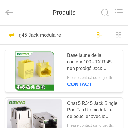
2026
Keyouda
Electronic
Technology
Produits
Co.,ltd.
All
Rights
Reserved.
MAISON
58
rj45 Jack modulaire
connecteur de
PRODUITS
l'Ethernet rj45
Base jaune de la
couleur 100 - TX Rj45
VR
non protégé Jack
SHOW
modulaire
Please contact us to get the latest price. MOQ:1 morceau
DGKYD111B002IWB1D
CONTACT
67
AU
connecteur protégé
SUJET
Chat 5 RJ45 Jack Single
Port Tab Up modulaire
DE
par rj45
de bouclier avec le
NOUS
débouché d'usine de
Please contact us to get the latest price. MOQ:1 morceau