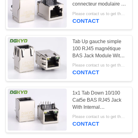
connecteur modulaire de
SITEMAP
T RJ45 avec Tab Down
Please contact us to get the latest price. MOQ:1 morceau
du transformateur 1 x 1
CONTACT
20
POLITIQUE
connecteur de cat6
EN
Tab Up gauche simple
rj45
100 RJ45 magnétique
MATIÈRE
BAS Jack Module With
DE
LED
Please contact us to get the latest price. MOQ:1 morceau
PROTECTION
CONTACT
DE
46
LA
1x1 Tab Down 10/100
Cat5e BAS RJ45 Jack
VIE
cric rj11
With Internal
PRIVÉE
Transformer
Please contact us to get the latest price. MOQ:1 morceau
CONTACT