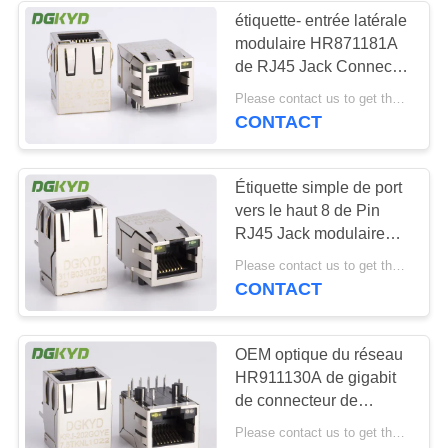
étiquette- entrée latérale
modulaire HR871181A
64
de RJ45 Jack Connector
RJ45 avec le
With LED de 100Base 1
Please contact us to get the latest price. MOQ:1 morceau
x 1 de 21.4mm
CONTACT
transformateur
Étiquette simple de port
vers le haut 8 de Pin
RJ45 Jack modulaire
protégé avec le fabricant
39
Please contact us to get the latest price. MOQ:1 morceau
de Y/G LED
CONTACT
RJ45 SMD
OEM optique du réseau
HR911130A de gigabit
de connecteur de
Magnetics des
Please contact us to get the latest price. MOQ:1 morceau
émetteurs-récepteurs