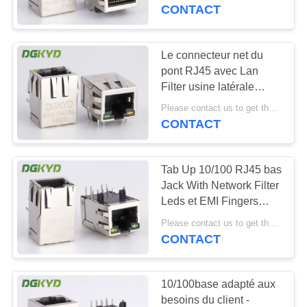
Magnetics
CONTACT
VISITE
D'USINE
Le connecteur net du
101
pont RJ45 avec Lan
Connecteurs
Filter usine latérale
CONTRÔLE
d'entrée de 10/100
multiples du port
Please contact us to get the latest price. MOQ:1 morceau
DE
bases a adapté aux
CONTACT
besoins du client
QUALITÉ
RJ45
Tab Up 10/100 RJ45 bas
CONTACTEZ-
Jack With Network Filter
NOUS
Leds et EMI Fingers
127
modulaires
Please contact us to get the latest price. MOQ:1 morceau
CONTACT
DEMANDEZ
Port RJ45 simple
UNE
10/100base adapté aux
CITATION
besoins du client -