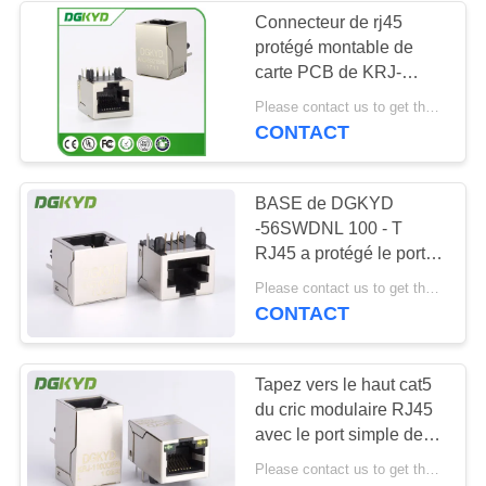
Connecteur de rj45
protégé montable de
64
carte PCB de KRJ-
RJ45 avec le
5921SNL port
Please contact us to get the latest price. MOQ:1 morceau
1x1/1x2/2x2
CONTACT
transformateur
BASE de DGKYD
-56SWDNL 100 - T
RJ45 a protégé le port
simple RJ45 Jack
39
Please contact us to get the latest price. MOQ:1 morceau
modulaire de connecteur
CONTACT
RJ45 SMD
Tapez vers le haut cat5
du cric modulaire RJ45
avec le port simple de
magnetics pour le
Please contact us to get the latest price. MOQ:1 morceau
routeur