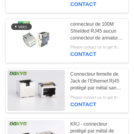
CONTACT
VISITE
D'USINE
connecteur de 100M
101
Shielded RJ45 aucun
Connecteurs
connecteur de armature
CONTRÔLE
léger de réseau
multiples du port
Please contact us to get the latest price. MOQ:Négociation
DE
CONTACT
QUALITÉ
RJ45
Connecteur femelle de
CONTACTEZ-
Jack de l'Ethernet Rj45
NOUS
protégé par métal sans
127
transformateur, 11.5mm
Please contact us to get the latest price. MOQ:1 morceau
CONTACT
DEMANDEZ
Port RJ45 simple
UNE
KRJ - connecteur
CITATION
protégé par métal de