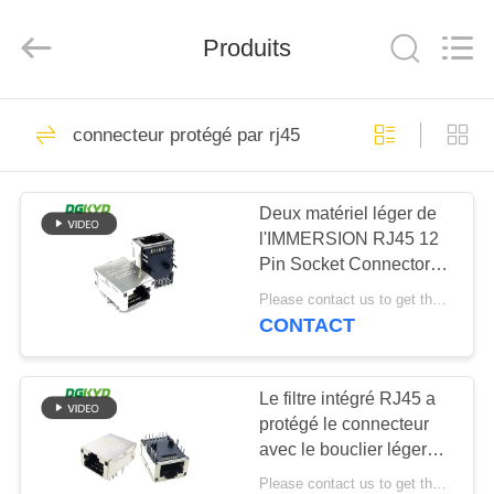
2026
Keyouda
Electronic
Technology
Produits
Co.,ltd.
All
Rights
Reserved.
MAISON
58
connecteur protégé par rj45
connecteur de
PRODUITS
l'Ethernet rj45
Deux matériel léger de
l'IMMERSION RJ45 12
VR
Pin Socket Connector
SHOW
PA66 de couleur
Please contact us to get the latest price. MOQ:Négociation
CONTACT
67
AU
connecteur protégé
SUJET
Le filtre intégré RJ45 a
protégé le connecteur
DE
par rj45
avec le bouclier léger
NOUS
8P12C
Please contact us to get the latest price. MOQ:Négociation