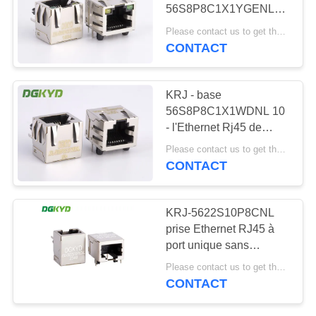
56S8P8C1X1YGENL
SITEMAP
Rj45 Jack sans
Please contact us to get the latest price. MOQ:1 morceau
transformateur
CONTACT
20
POLITIQUE
connecteur de cat6
EN
KRJ - base
rj45
56S8P8C1X1WDNL 10
MATIÈRE
- l'Ethernet Rj45 de
DE
connecteur protégé par
Please contact us to get the latest price. MOQ:1 morceau
Rj45 de TX choisissent
PROTECTION
CONTACT
le port
DE
46
LA
KRJ-5622S10P8CNL
prise Ethernet RJ45 à
VIE
cric rj11
port unique sans
PRIVÉE
interface de tête de
Please contact us to get the latest price. MOQ:1 morceau
cristal blindée à bande
CONTACT
lumineuse