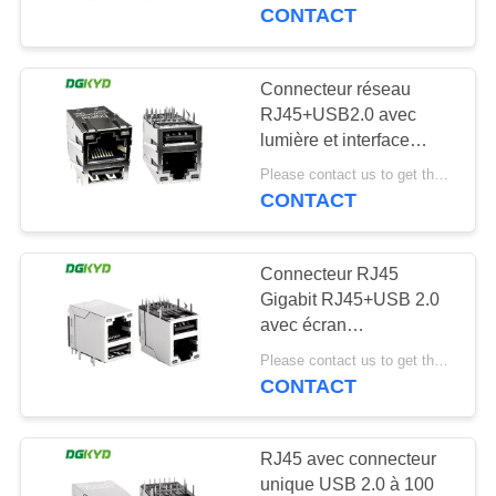
avec lumière
CONTACT
VISITE
D'USINE
Connecteur réseau
101
RJ45+USB2.0 avec
Connecteurs
lumière et interface
CONTRÔLE
blindée
multiples du port
Please contact us to get the latest price. MOQ:1 pièce
DE
DGKYD611U2Q008DF5WD
CONTACT
QUALITÉ
RJ45
Connecteur RJ45
CONTACTEZ-
Gigabit RJ45+USB 2.0
NOUS
avec écran
127
DGKYD611U2Q002DF3WD0
Please contact us to get the latest price. MOQ:1 pièce
CONTACT
DEMANDEZ
Port RJ45 simple
UNE
RJ45 avec connecteur
CITATION
unique USB 2.0 à 100