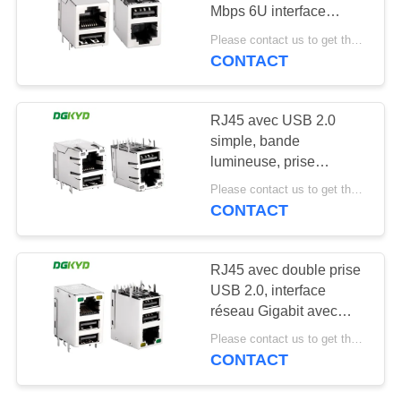
Mbps 6U interface
SITEMAP
réseau
Please contact us to get the latest price. MOQ:1 pièce
DGKYD611B099GWWD009
CONTACT
20
POLITIQUE
connecteur de cat6
EN
RJ45 avec USB 2.0
rj45
simple, bande
MATIÈRE
lumineuse, prise
DE
Ethernet blindée,
Please contact us to get the latest price. MOQ:1 pièce
transformateur 100 Mbps
PROTECTION
CONTACT
KRJ-007YGUSBNL
DE
46
LA
RJ45 avec double prise
USB 2.0, interface
VIE
cric rj11
réseau Gigabit avec
PRIVÉE
DGKYD711U2Q032AB2WD0
Please contact us to get the latest price. MOQ:1 pièce
blindé
CONTACT