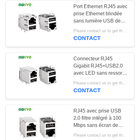
Port Ethernet RJ45 avec
prise Ethernet blindée
64
sans lumière USB de
RJ45 avec le
100 Mbps
Please contact us to get the latest price. MOQ:1 pièce
DGKYD611B101DB1WD009
CONTACT
transformateur
Connecteur RJ45
Gigabit RJ45+USB2.0
avec LED sans ressort
KRJ-
39
Please contact us to get the latest price. MOQ:1 pièce
008QGYGWUSBNL
CONTACT
RJ45 SMD
RJ45 avec prise USB
2.0 filtre intégré à 100
Mbps sans écran de
bande lumineuse KRJ-
Please contact us to get the latest price. MOQ:1 pièce
007DWWUSBNL