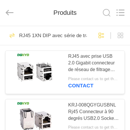
2026
Keyouda
Electronic
Technology
Produits
Co.,ltd.
All
Rights
Reserved.
MAISON
58
RJ45 1XN DIP avec série de transformateurs bas
connecteur de
PRODUITS
l'Ethernet rj45
RJ45 avec prise USB
2.0 Gigabit connecteur
VR
de réseau de filtrage
SHOW
intégré KRJ-
Please contact us to get the latest price. MOQ:1 pièce
008QUSBNL
CONTACT
67
AU
connecteur protégé
SUJET
KRJ-008QGYGUSBNL
Rj45 Connecteur à 90
DE
par rj45
degrés USB2.0 Socket
NOUS
intégré Filtre Gigabit
Please contact us to get the latest price. MOQ:1 pièce