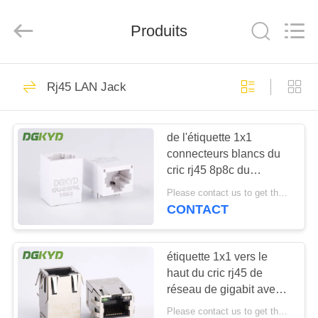
2026
Keyouda
Electronic
Technology
Produits
Co.,ltd.
All
Rights
Reserved.
MAISON
58
Rj45 LAN Jack
connecteur de
PRODUITS
l'Ethernet rj45
de l'étiquette 1x1
connecteurs blancs du
VR
cric rj45 8p8c du
SHOW
transformateur RJ45
Please contact us to get the latest price. MOQ:1 morceau
vers le bas sans protégé
CONTACT
67
AU
connecteur protégé
SUJET
étiquette 1x1 vers le
haut du cric rj45 de
DE
par rj45
réseau de gigabit avec
NOUS
le
Please contact us to get the latest price. MOQ:1 morceau