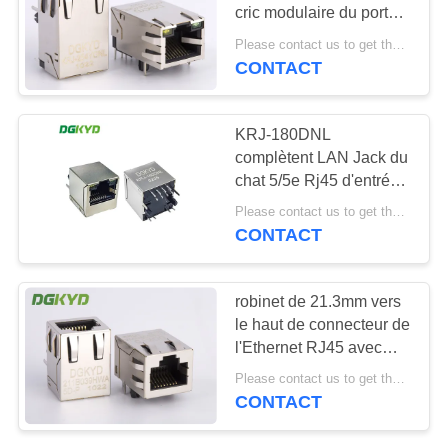
cric modulaire du port
SITEMAP
6P8C RJ45 avec le filtre
Please contact us to get the latest price. MOQ:1 morceau
de LAN
CONTACT
20
POLITIQUE
connecteur de cat6
EN
KRJ-180DNL
rj45
complètent LAN Jack du
MATIÈRE
chat 5/5e Rj45 d'entrée
DE
avec le magnetics
Please contact us to get the latest price. MOQ:1 morceau
interne, la taille
PROTECTION
CONTACT
17.25mm
DE
46
LA
robinet de 21.3mm vers
le haut de connecteur de
VIE
cric rj11
l'Ethernet RJ45 avec
PRIVÉE
10/100BaseTransformer,
Please contact us to get the latest price. MOQ:1 morceau
cric de LAN de PoE
CONTACT