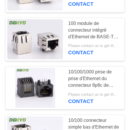
transformateur/magnetics
CONTACT
interne Rj45
VISITE
D'USINE
100 module de
101
connecteur intégré
Connecteurs
d'Ethernet de BASE-TX
CONTRÔLE
Lan Filter Rj 45
multiples du port
Please contact us to get the latest price. MOQ:1 morceau
DE
CONTACT
QUALITÉ
RJ45
10/100/1000 prise de
CONTACTEZ-
prise d'Ethernet du
NOUS
connecteur 8p8c de
127
réseau de la base-TX
Please contact us to get the latest price. MOQ:1 morceau
RJ45
CONTACT
DEMANDEZ
Port RJ45 simple
UNE
10/100 connecteur
CITATION
simple bas d'Ethernet de