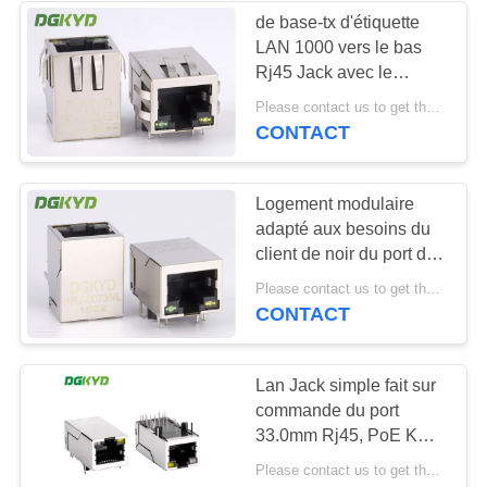
de base-tx d'étiquette
LAN 1000 vers le bas
64
Rj45 Jack avec le
RJ45 avec le
transformateur
Please contact us to get the latest price. MOQ:1 morceau
magnétique
CONTACT
transformateur
Logement modulaire
adapté aux besoins du
client de noir du port de
réseau rj45 de prise du
39
Please contact us to get the latest price. MOQ:1 morceau
transformateur
CONTACT
10/100base PBT
RJ45 SMD
Lan Jack simple fait sur
commande du port
33.0mm Rj45, PoE KRJ-
339PWNL micro du
Please contact us to get the latest price. MOQ:1 pièce
connecteur rj45