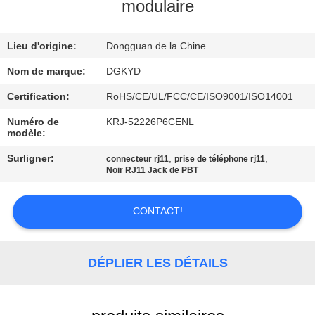
modulaire
VISITE
Lieu d'origine:
Dongguan de la Chine
D'USINE
Nom de marque:
DGKYD
CONTRÔLE
Certification:
RoHS/CE/UL/FCC/CE/ISO9001/ISO14001
DE
Numéro de
KRJ-52226P6CENL
modèle:
QUALITÉ
Surligner:
,
,
connecteur rj11
prise de téléphone rj11
Noir RJ11 Jack de PBT
CONTACTEZ-
NOUS
CONTACT!
DEMANDEZ
DÉPLIER LES DÉTAILS
UNE
CITATION