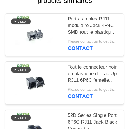
produits similaires
SITEMAP
Ports simples RJ11
modulaire Jack 4P4C
POLITIQUE
SMD tout le plastique
EN
sans lumière
Please contact us to get the latest price. MOQ:Négociation
MATIÈRE
CONTACT
DE
PROTECTION
Tout le connecteur noir
en plastique de Tab Up
DE
RJ11 6P6C femelle
LA
sans filtre
Please contact us to get the latest price. MOQ:Négociation
VIE
CONTACT
PRIVÉE
52D Series Single Port
6P6C RJ11 Jack Black
Connector