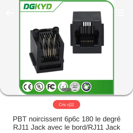
2026
Keyouda
Electronic
Technology
Co.,ltd.
All
Rights
Reserved.
MAISON
PRODUITS
VR
SHOW
AU
SUJET
Cric rj11
DE
PBT noircissent 6p6c 180 le degré
NOUS
RJ11 Jack avec le bord/RJ11 Jack