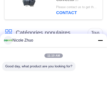
DGKYD52D1144IWW6SB30
Please contact us to get the latest price. MOQ:Négociation
CONTACT
Catégories populaires
Tous
Nicole Zhuo
connecteur de
connecteur protégé
l'Ethernet rj45
par rj45
11:10 AM
Good day, what product are you looking for?
Connecteurs
multiples du port
Port RJ45 simple
RJ45
connecteur de cat6
cric rj11
rj45