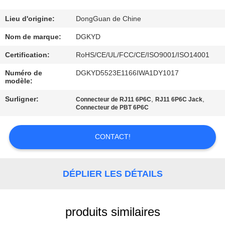
VISITE
Lieu d'origine:
DongGuan de Chine
D'USINE
Nom de marque:
DGKYD
Certification:
RoHS/CE/UL/FCC/CE/ISO9001/ISO14001
CONTRÔLE
Numéro de
DGKYD5523E1166IWA1DY1017
modèle:
DE
QUALITÉ
Surligner:
,
,
Connecteur de RJ11 6P6C
RJ11 6P6C Jack
Connecteur de PBT 6P6C
CONTACTEZ-
CONTACT!
NOUS
DÉPLIER LES DÉTAILS
DEMANDEZ
UNE
produits similaires
CITATION