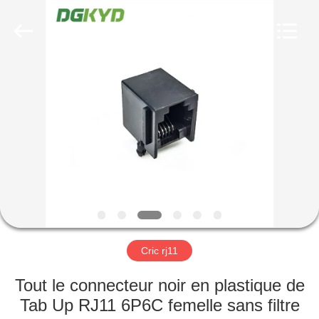
2026
Keyouda
Electronic
Technology
Co.,ltd.
All
Rights
Reserved.
MAISON
PRODUITS
VR
SHOW
AU
SUJET
Cric rj11
DE
Tout le connecteur noir en plastique de
NOUS
Tab Up RJ11 6P6C femelle sans filtre