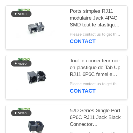
SITEMAP
Ports simples RJ11
modulaire Jack 4P4C
SMD tout le plastique
POLITIQUE
sans lumière
Please contact us to get the latest price. MOQ:Négociation
EN
CONTACT
MATIÈRE
DE
Tout le connecteur noir
en plastique de Tab Up
PROTECTION
RJ11 6P6C femelle
DE
sans filtre
Please contact us to get the latest price. MOQ:Négociation
LA
CONTACT
VIE
PRIVÉE
52D Series Single Port
6P6C RJ11 Jack Black
Connector
DGKYD52D1144IWW6SB30