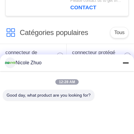
Please contact us to get the latest price. MOQ:Négociation
CONTACT
Catégories populaires
Tous
connecteur de
connecteur protégé
l'Ethernet rj45
par rj45
Nicole Zhuo
Connecteurs
12:28 AM
multiples du port
Port RJ45 simple
RJ45
Good day, what product are you looking for?
connecteur de cat6
cric rj11
rj45
RJ45 avec le