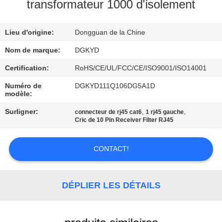
transformateur 1000 d'isolement
VISITE
Lieu d'origine:
Dongguan de la Chine
D'USINE
Nom de marque:
DGKYD
CONTRÔLE
Certification:
RoHS/CE/UL/FCC/CE/ISO9001/ISO14001
DE
Numéro de
DGKYD111Q106DG5A1D
modèle:
QUALITÉ
Surligner:
,
,
connecteur de rj45 cat6
1 rj45 gauche
Cric de 10 Pin Receiver Filter RJ45
CONTACTEZ-
NOUS
CONTACT!
DEMANDEZ
DÉPLIER LES DÉTAILS
UNE
CITATION