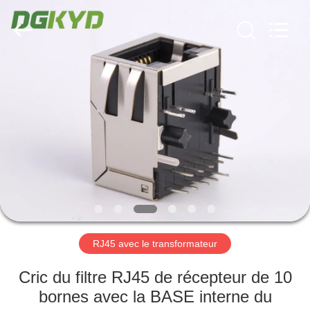
2026
Keyouda
Electronic
Technology
Co.,ltd.
All
Rights
Reserved.
MAISON
PRODUITS
VR
SHOW
AU
SUJET
RJ45 avec le transformateur
DE
Cric du filtre RJ45 de récepteur de 10
NOUS
bornes avec la BASE interne du