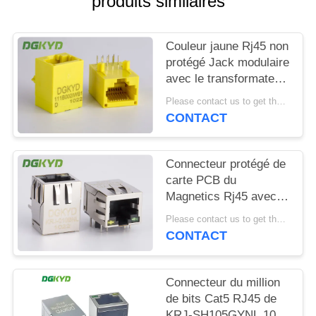
produits similaires
SITEMAP
Couleur jaune Rj45 non
protégé Jack modulaire
POLITIQUE
avec le transformateur,
EN
100 base - T
Please contact us to get the latest price. MOQ:1 morceau
MATIÈRE
CONTACT
DE
PROTECTION
Connecteur protégé de
carte PCB du
DE
Magnetics Rj45 avec le
LA
transformateur intégré
Please contact us to get the latest price. MOQ:1 morceau
personnalisable
VIE
CONTACT
PRIVÉE
Connecteur du million
de bits Cat5 RJ45 de
KRJ-SH105GYNL 100