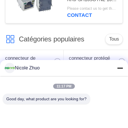
avec le transformateur
Please contact us to get the latest price. MOQ:1 morceau
pour le commutateur
CONTACT
de mise en réseau,
LED
Catégories populaires
Tous
connecteur de
connecteur protégé
l'Ethernet rj45
par rj45
Nicole Zhuo
Connecteurs
11:17 PM
multiples du port
Port RJ45 simple
RJ45
Good day, what product are you looking for?
connecteur de cat6
cric rj11
rj45