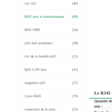
cric rj11
(46)
RJ45 avec le transformateur
(60)
RJ45 SMD
(34)
rj45 Jack modulaire
(38)
cric de la femelle rj45
(11)
Rj45 LAN Jack
(41)
magnetics rj45
(27)
Le RJ45 
2 port RJ45
(78)
Quantité d
min :
connecteur de la carte PCB rj45
(23)