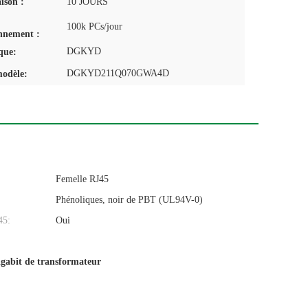
aison :
10 JOURS
100k PCs/jour
nnement :
DGKYD
que:
DGKYD211Q070GWA4D
odèle:
Femelle RJ45
Phénoliques, noir de PBT (UL94V-0)
45:
Oui
igabit de transformateur