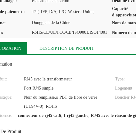
mballage :
Plateau dans le carton
Délai de livr
Capacité
de paiement :
T/T, D/P, D/A, L/C, Western Union,
d'approvisio
Dongguan de la Chine
ine:
Nom de mar
RoHS/CE/UL/FCC/CE/ISO9001/ISO14001
n:
Numéro de m
NFOMATION
DESCRIPTION DE PRODUIT
omation
uit:
RJ45 avec le transformateur
Type:
Port RJ45 simple
Logement:
stique:
Noir du remplisseur PBT de fibre de verre
Bouclier RJ
(UL94V-0), ROHS
idence:
connecteur de rj45 cat6
,
1 rj45 gauche
,
RJ45 avec le réseau de g
 De Produit