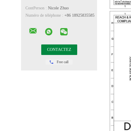
ContPerson :
Nicole Zhuo
Numéro de téléphone :
+86 18925835585
Free call