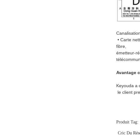
Canalisation
• Carte net
fibre,
émetteur-réc
télécommun
Avantage c
Keyouda a d
le client p
Produit Tag:
Cric Du Rés