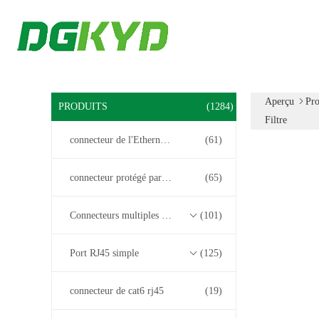
Aperçu
Pro
PRODUITS
(1284)
Filtre
connecteur de l'Ethernet rj45
(61)
connecteur protégé par rj45
(65)
Connecteurs multiples du port RJ45
(101)
Port RJ45 simple
(125)
connecteur de cat6 rj45
(19)