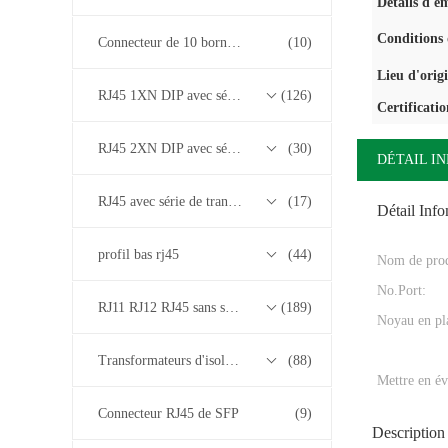
Détails d'e
Conditions 
Connecteur de 10 bornes RJ45
(10)
Lieu d'orig
RJ45 1XN DIP avec série de transformateurs base-T 10/100/1000M
(126)
Certificatio
RJ45 2XN DIP avec série de transformateurs base-T 10/100/1000M
(30)
DÉTAIL I
RJ45 avec série de transformateurs 2.5G/5G/10G Base-T
(17)
Détail Inf
profil bas rj45
(44)
Nom de prod
No.Port:
RJ11 RJ12 RJ45 sans série de transformateurs
(189)
Noyau en pla
Transformateurs d'isolement
(88)
Mettre en év
Connecteur RJ45 de SFP
(9)
Description