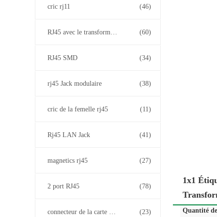
cric rj11
(46)
RJ45 avec le transformateur
(60)
RJ45 SMD
(34)
rj45 Jack modulaire
(38)
cric de la femelle rj45
(11)
Rj45 LAN Jack
(41)
magnetics rj45
(27)
1x1 Étiq
2 port RJ45
(78)
Transfor
Quantité d
connecteur de la carte PCB rj45
(23)