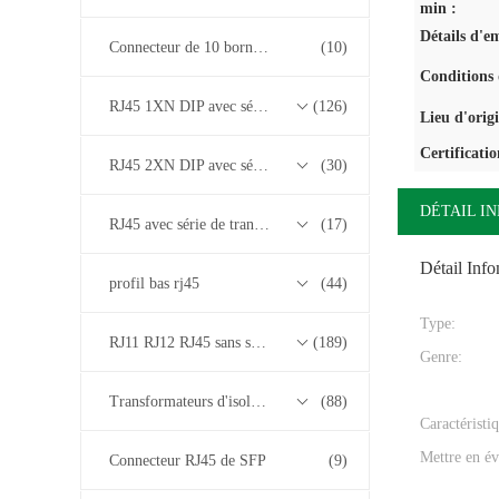
min :
Détails d'e
Connecteur de 10 bornes RJ45
(10)
Conditions 
RJ45 1XN DIP avec série de transformateurs base-T 10/100/1000M
(126)
Lieu d'orig
Certificatio
RJ45 2XN DIP avec série de transformateurs base-T 10/100/1000M
(30)
DÉTAIL I
RJ45 avec série de transformateurs 2.5G/5G/10G Base-T
(17)
Détail Inf
profil bas rj45
(44)
Type:
RJ11 RJ12 RJ45 sans série de transformateurs
(189)
Genre:
Transformateurs d'isolement
(88)
Caractéristi
Mettre en év
Connecteur RJ45 de SFP
(9)