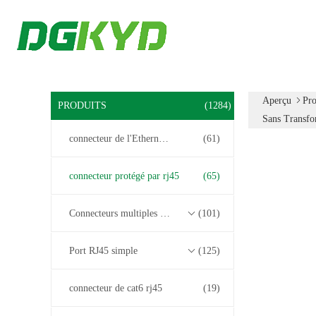
Aperçu
Pro
PRODUITS
(1284)
Sans Transfo
connecteur de l'Ethernet rj45
(61)
connecteur protégé par rj45
(65)
Connecteurs multiples du port RJ45
(101)
Port RJ45 simple
(125)
connecteur de cat6 rj45
(19)