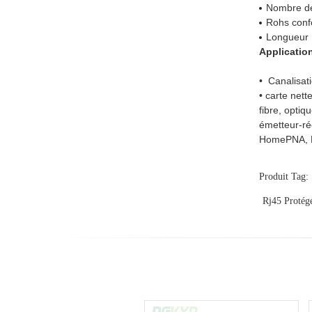
Nombre de
Rohs conf
Longueur
Application
• Canalisati
• carte net
fibre, optiq
émetteur-ré
HomePNA, DS
Produit Tag:
Rj45 Protég