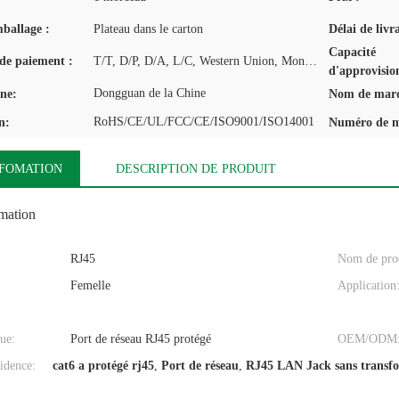
mballage :
Plateau dans le carton
Délai de livr
Capacité
de paiement :
T/T, D/P, D/A, L/C, Western Union, MoneyGram
d'approvisio
Dongguan de la Chine
ine:
Nom de mar
RoHS/CE/UL/FCC/CE/ISO9001/ISO14001
n:
Numéro de m
NFOMATION
DESCRIPTION DE PRODUIT
omation
RJ45
Nom de prod
Femelle
Application
que:
Port de réseau RJ45 protégé
OEM/ODM
idence:
cat6 a protégé rj45
,
Port de réseau
,
RJ45 LAN Jack sans transf