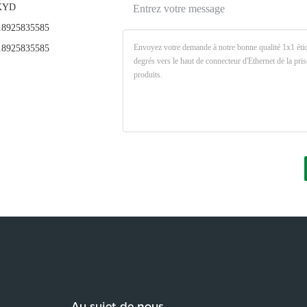
KYD
Entrez votre message
8925835585
8925835585
Au sujet de nous