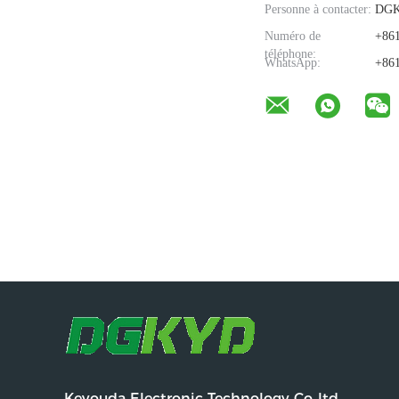
Personne à contacter:
DG
Numéro de
+861
téléphone:
WhatsApp:
+861
Keyouda Electronic Technology Co.,ltd