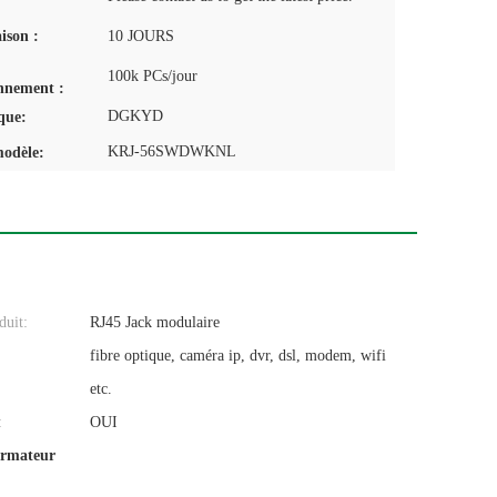
aison :
10 JOURS
100k PCs/jour
nnement :
DGKYD
que:
KRJ-56SWDWKNL
odèle:
uit:
RJ45 Jack modulaire
:
fibre optique, caméra ip, dvr, dsl, modem, wifi
etc.
:
OUI
ormateur