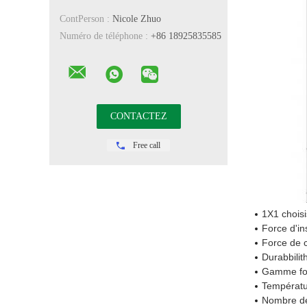
ContPerson :
Nicole Zhuo
Numéro de téléphone :
+86 18925835585
Free call
1X1 choisi
Force d'in
Force de c
Durabbilit
Gamme fon
Températu
Nombre de 