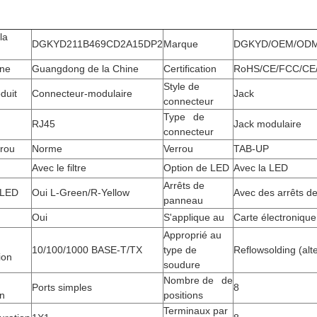
la
DGKYD211B469CD2A15DP2
Marque
DGKYD/OEM/OD
ine
Guangdong de la Chine
Certification
RoHS/CE/FCC/CE
Style de
oduit
Connecteur-modulaire
Jack
connecteur
Type de
RJ45
Jack modulaire
connecteur
rrou
Norme
Verrou
TAB-UP
Avec le filtre
Option de LED
Avec la LED
Arrêts de
 LED
Oui L-Green/R-Yellow
Avec des arrêts d
panneau
Oui
S'applique au
Carte électronique
Approprié au
10/100/1000 BASE-T/TX
type de
Reflowsolding (alte
ion
soudure
Nombre de de
Ports simples
8
on
positions
Terminaux par