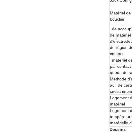
Jack Config
Matériel de
bouclier
de accoup
de matériel
d'électrodé
de région d
contact
matériel d
par contact
queue de s
Méthode d'a
au de cart
circuit impr
Logement 
matériel
Logement d
températur
matérielle
Dessins