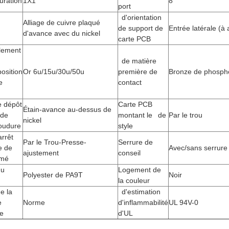
uration
1X1
8
port
d'orientation
Alliage de cuivre plaqué
de support de
Entrée latérale (à 
d'avance avec du nickel
carte PCB
lement
de matière
position
Or 6u/15u/30u/50u
première de
Bronze de phosph
e
contact
e dépôt
Carte PCB
Étain-avance au-dessus de
 de
montant le de
Par le trou
nickel
oudure
style
rrêt
Par le Trou-Presse-
Serrure de
e de
Avec/sans serrure 
ajustement
conseil
imé
du
Logement de
Polyester de PA9T
Noir
la couleur
e la
d'estimation
e
Norme
d'inflammabilité
UL 94V-0
 de
d'UL