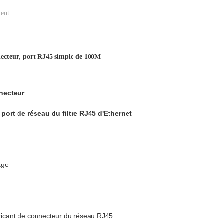
ent:
necteur
,
port RJ45 simple de 100M
nnecteur
port de réseau du filtre RJ45 d'Ethernet
age
abricant de connecteur du réseau RJ45