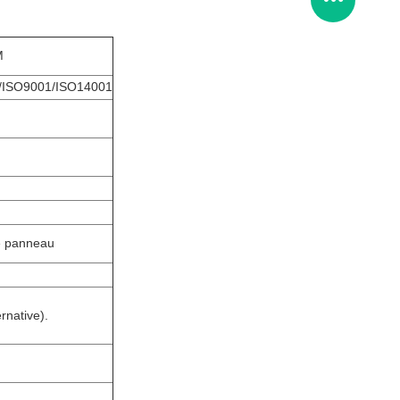
M
/ISO9001/ISO14001
e panneau
rnative).