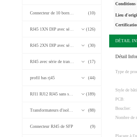
Conditions 
Connecteur de 10 bornes RJ45
(10)
Lieu d'orig
Certificatio
RJ45 1XN DIP avec série de transformateurs base-T 10/100/1000M
(126)
DÉTAIL I
RJ45 2XN DIP avec série de transformateurs base-T 10/100/1000M
(30)
Détail Inf
RJ45 avec série de transformateurs 2.5G/5G/10G Base-T
(17)
Type de prod
profil bas rj45
(44)
Style de bâti
RJ11 RJ12 RJ45 sans série de transformateurs
(189)
PCB:
Bouclier:
Transformateurs d'isolement
(88)
Nombre de 
Connecteur RJ45 de SFP
(9)
Placage à l'o