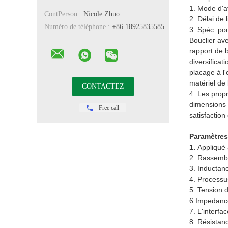
1. Mode d'af
ContPerson :
Nicole Zhuo
2. Délai de 
Numéro de téléphone :
+86 18925835585
3. Spéc. po
Bouclier av
rapport de 
diversificat
placage à l
matériel de
4. Les propr
dimensions 
Free call
satisfaction
Paramètres 
1.
Appliqué 
2. Rassemb
3. Inductan
4. Processu
5. Tension
6.Impedanc
7. L'interf
8. Résistan