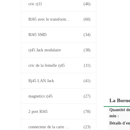
cric rj11
(46)
RJ45 avec le transformateur
(60)
RJ45 SMD
(34)
rj45 Jack modulaire
(38)
cric de la femelle rj45
(11)
Rj45 LAN Jack
(41)
magnetics rj45
(27)
La Borne
Quantité d
2 port RJ45
(78)
min :
Détails d'e
connecteur de la carte PCB rj45
(23)