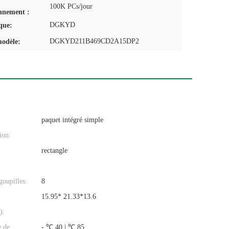
100K PCs/jour
nnement :
DGKYD
que:
DGKYD211B469CD2A15DP2
odèle:
paquet intégré simple
ion:
rectangle
oupilles:
8
15.95* 21.33*13.6
):
e de
- ℃ 40 | ℃ 85