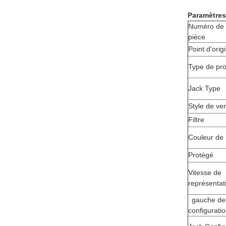
Paramètres
Numéro de 
pièce
Point d'orig
Type de pr
Jack Type
Style de ve
Filtre
Couleur de
Protégé
Vitesse de
représentat
gauche de
configurati