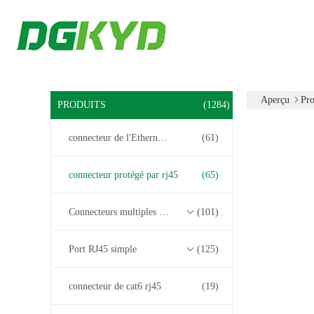
Aperçu
Pro
PRODUITS
(1284)
connecteur de l'Ethernet rj45
(61)
connecteur protégé par rj45
(65)
Connecteurs multiples du port RJ45
(101)
Port RJ45 simple
(125)
connecteur de cat6 rj45
(19)