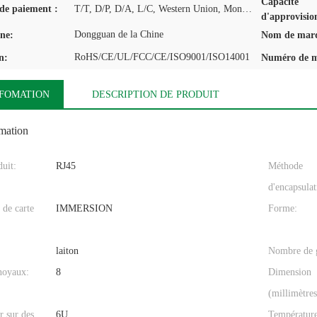
Capacité
de paiement :
T/T, D/P, D/A, L/C, Western Union, MoneyGram
d'approvisio
Dongguan de la Chine
ine:
Nom de mar
RoHS/CE/UL/FCC/CE/ISO9001/ISO14001
n:
Numéro de m
NFOMATION
DESCRIPTION DE PRODUIT
omation
uit:
RJ45
Méthode
d'encapsulat
 de carte
IMMERSION
Forme:
laiton
Nombre de g
noyaux:
8
Dimension
(millimètres
r sur des
6U
Températur