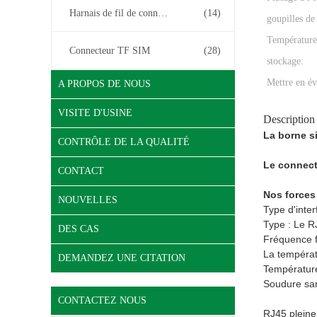
Harnais de fil de connecteur
(14)
goupilles de
Température
Connecteur TF SIM
(28)
stockage:
Mettre en év
A PROPOS DE NOUS
VISITE D'USINE
Description
La borne s
CONTRÔLE DE LA QUALITÉ
Le connect
CONTACT
Nos forces
NOUVELLES
Type d'inter
Type : Le R
DES CAS
Fréquence fo
La températ
DEMANDEZ UNE CITATION
Température
Soudure san
CONTACTEZ NOUS
RJ45 pleine