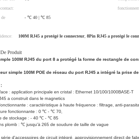
 contact:
fonctionnem
 de
- ℃ 40 | ℃ 85
idence:
100M RJ45 a protégé le connecteur
,
8Pin RJ45 a protégé le con
 De Produit
imple 100M RJ45 du port 8 a protégé la forme de rectangle de co
eur simple 100M POE de réseau du port RJ45 a intégré la prise de 
 :
face : application principale en cristal : Ethernet 10/100/1000BASE-T
J45 a construit dans le magnetics
nctionnante : caractéristique à haute fréquence : filtrage, anti-parasit
ure fonctionnante : 0 ℃ - ℃ 70,
 de stockage : - 40 ℃ - ℃ 85
s plomb : ℃ jusqu'à 265 de soudure de taille de vague
 série d'accessoires de circuit intégré, approvisionnement direct de f