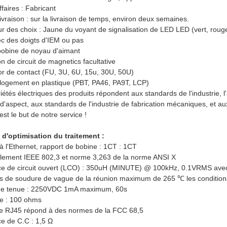
faires : Fabricant
livraison : sur la livraison de temps, environ deux semaines.
ur des choix : Jaune du voyant de signalisation de LED LED (vert, rouge
ec des doigts d'IEM ou pas
bobine de noyau d'aimant
ion de circuit de magnetics facultative
'or de contact (FU, 3U, 6U, 15u, 30U, 50U)
 logement en plastique (PBT, PA46, PA9T, LCP)
iétés électriques des produits répondent aux standards de l'industrie,
d'aspect, aux standards de l'industrie de fabrication mécaniques, et a
 est le but de notre service !
d'optimisation du traitement :
à l'Ethernet, rapport de bobine : 1CT : 1CT
lement IEEE 802,3 et norme 3,263 de la norme ANSI X
ce de circuit ouvert (LCO) : 350uH (MINUTE) @ 100kHz, 0.1VRMS avec
s de soudure de vague de la réunion maximum de 265 ℃ les conditio
 de tenue : 2250VDC 1mA maximum, 60s
e : 100 ohms
ace RJ45 répond à des normes de la FCC 68,5
ce de C.C : 1,5 Ω