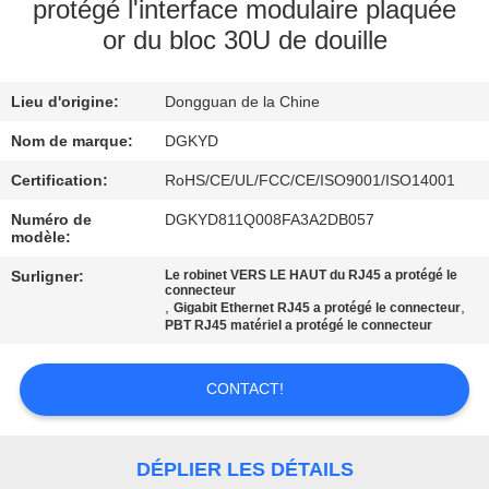
protégé l'interface modulaire plaquée
or du bloc 30U de douille
VISITE
D'USINE
Lieu d'origine:
Dongguan de la Chine
CONTRÔLE
Nom de marque:
DGKYD
DE
Certification:
RoHS/CE/UL/FCC/CE/ISO9001/ISO14001
QUALITÉ
Numéro de
DGKYD811Q008FA3A2DB057
modèle:
Surligner:
Le robinet VERS LE HAUT du RJ45 a protégé le
CONTACTEZ-
connecteur
,
,
Gigabit Ethernet RJ45 a protégé le connecteur
NOUS
PBT RJ45 matériel a protégé le connecteur
DEMANDEZ
CONTACT!
UNE
CITATION
DÉPLIER LES DÉTAILS