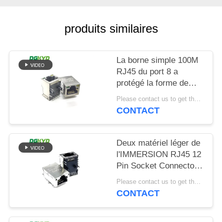
SITEMAP
produits similaires
POLITIQUE
La borne simple 100M
EN
RJ45 du port 8 a
MATIÈRE
protégé la forme de
rectangle de
DE
Please contact us to get the latest price. MOQ:Négociation
connecteur
CONTACT
PROTECTION
DE
Deux matériel léger de
LA
l'IMMERSION RJ45 12
VIE
Pin Socket Connector
PA66 de couleur
PRIVÉE
Please contact us to get the latest price. MOQ:Négociation
CONTACT