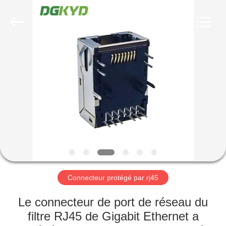
2026
Keyouda
Electronic
Technology
Co.,ltd.
All
Rights
Reserved.
MAISON
PRODUITS
VR
SHOW
AU
SUJET
Connecteur protégé par rj45
DE
Le connecteur de port de réseau du
NOUS
filtre RJ45 de Gigabit Ethernet a