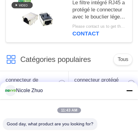
Le filtre intégré RJ45 a
protégé le connecteur
avec le bouclier léger
8P12C
Please contact us to get the latest price. MOQ:Négociation
CONTACT
Catégories populaires
Tous
connecteur de
connecteur protégé
l'Ethernet rj45
par rj45
Nicole Zhuo
Connecteurs
11:43 AM
multiples du port
Port RJ45 simple
RJ45
Good day, what product are you looking for?