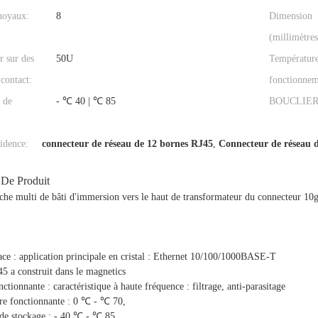
noyaux:
8
Dimension
(millimètres
r sur des
50U
Températur
 contact:
fonctionnem
 de
- ℃ 40 | ℃ 85
BOUCLIER
idence:
connecteur de réseau de 12 bornes RJ45
,
Connecteur de réseau 
 De Produit
che multi de bâti d'immersion vers le haut de transformateur du connecteur 10
ace : application principale en cristal : Ethernet 10/100/1000BASE-T
5 a construit dans le magnetics
ctionnante : caractéristique à haute fréquence : filtrage, anti-parasitage
re fonctionnante : 0 ℃ - ℃ 70,
de stockage : - 40 ℃ - ℃ 85