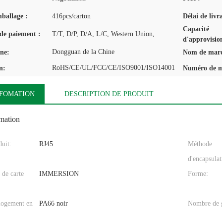
mballage :
416pcs/carton
Délai de livr
Capacité
de paiement :
T/T, D/P, D/A, L/C, Western Union,
d'approvisio
Dongguan de la Chine
ine:
Nom de mar
RoHS/CE/UL/FCC/CE/ISO9001/ISO14001
n:
Numéro de m
NFOMATION
DESCRIPTION DE PRODUIT
omation
uit:
RJ45
Méthode
d'encapsulat
 de carte
IMMERSION
Forme:
 logement en
PA66 noir
Nombre de g