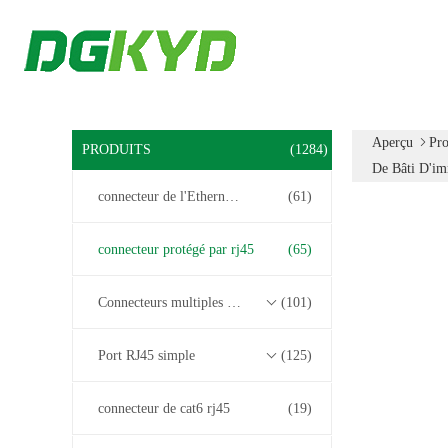
Aperçu
Pro
PRODUITS
(1284)
De Bâti D'im
connecteur de l'Ethernet rj45
(61)
connecteur protégé par rj45
(65)
Connecteurs multiples du port RJ45
(101)
Port RJ45 simple
(125)
connecteur de cat6 rj45
(19)