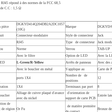
ce RJ45 répond à des normes de la FCC 68,5
 de C.C : 1,5 Ω
DGKYD414Q204DB2A2DC1057
 pièce
Marque
DGKYD/
(10G)
duit
Connecteur-modulaire
Style de connecteur
Jack
RJ45
Type de connecteur
Jack modu
rou
Norme
Verrou
TAB-UP
Avec le filtre
Option de LED
Avec la 
LED
L-Green/R-Yellow
Arrêts de panneau
Avec des 
Avec le bouclier en métal
S'applique au
Carte de P
Nombre de de
ports 1X4
12
n
positions
ration
1X4
Terminaux par port
8
Alliage de cuivre plaqué d'avance
d'orientation de
ouclier
Entrée lat
avec du nickel
support de carte PCB
ition de
de matière première
 de région
Or Fu
Bronze de
de contact