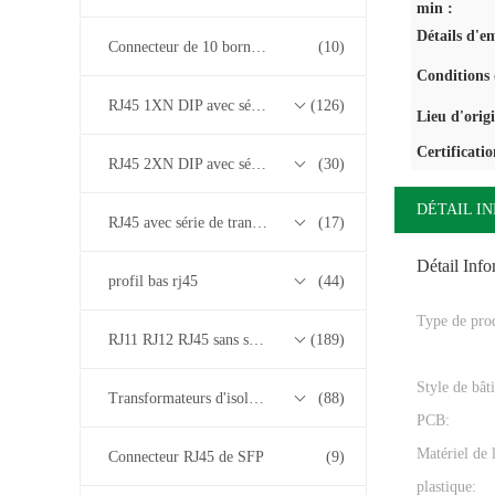
min :
Détails d'e
Connecteur de 10 bornes RJ45
(10)
Conditions 
RJ45 1XN DIP avec série de transformateurs base-T 10/100/1000M
(126)
Lieu d'orig
Certificatio
RJ45 2XN DIP avec série de transformateurs base-T 10/100/1000M
(30)
DÉTAIL I
RJ45 avec série de transformateurs 2.5G/5G/10G Base-T
(17)
Détail Inf
profil bas rj45
(44)
Type de prod
RJ11 RJ12 RJ45 sans série de transformateurs
(189)
Style de bâti
Transformateurs d'isolement
(88)
PCB:
Matériel de
Connecteur RJ45 de SFP
(9)
plastique: