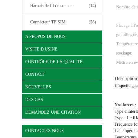
Harnais de fil de connecteur
(14)
Nombre de 
Connecteur TF SIM
(28)
Placage à l'o
goupilles de
A PROPOS DE NOUS
Température
VISITE D'USINE
stockage:
CONTRÔLE DE LA QUALITÉ
Mettre en év
CONTACT
Description
Étiquette gau
NOUVELLES
DES CAS
Nos forces :
Type d'interf
DEMANDEZ UNE CITATION
Type : Le RJ4
Fréquence fon
CONTACTEZ NOUS
La températu
Température 