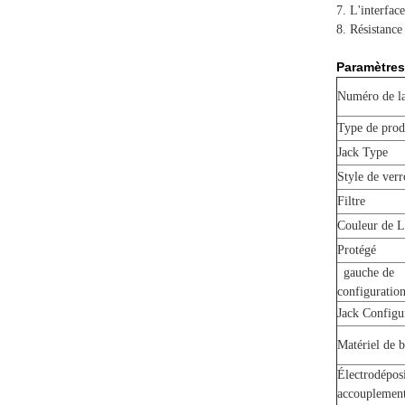
7. L'interfa
8. Résistance
Paramètres
Numéro de la
Type de pro
Jack Type
Style de ver
Filtre
Couleur de 
Protégé
gauche de
configuratio
Jack Configu
Matériel de b
Électrodépos
accouplement