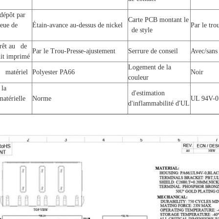
dépôt par
Carte PCB montant le
ueue de
Étain-avance au-dessus de nickel
Par le tro
de style
rêt au de
Par le Trou-Presse-ajustement
Serrure de conseil
Avec/sans 
uit imprimé
Logement de la
 matériel
Polyester PA66
Noir
couleur
 la
d'estimation
matérielle
Norme
UL 94V-0
d'inflammabilité d'UL