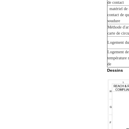
de contact
matériel de 
contact de q
soudure
Méthode d'ar
carte de circ
Logement du
Logement de
température 
de
Dessins