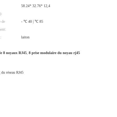
58.24* 32.76* 12,4
):
e de
- ℃ 40 | ℃ 85
ent:
:
laiton
de 8 noyaux RJ45
,
8 prise modulaire du noyau rj45
g du réseau RJ45