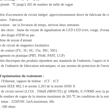
 plomb : ℃ jusqu'à 265 de soudure de taille de vague
érie d'accessoires de circuit intégré, approvisionnement direct de fabricant de 
aires : Fabricant
ivraison : sur la livraison de temps, environ deux semaines.
 des choix : Jaune du voyant de signalisation de LED LED (vert, rouge, d'orang
c des doigts d'IEM ou pas
obine de noyau d'aimant
on de circuit de magnetics facultative
or de contact (FU, 3U, 6U, 15u, 30U, 50U)
logement en plastique (PBT, PA46, PA9T, LCP)
étés électriques des produits répondent aux standards de l'industrie, l'aspect et
 de l'industrie de fabrication mécaniques, et aux normes de protection de l'envir
'optimisation du traitement :
 l'Ethernet, rapport de bobine : 1CT : 1CT
ment IEEE 802,3 et norme 3,263 de la norme ANSI X
e de circuit ouvert (LCO) : 350uH (MINUTE) @ 100kHz, 0.1VRMS avec la po
 de soudure de vague de la réunion maximum de 265 ℃ les conditions de la 
de tenue : 2250VDC 1mA maximum, 60s
: 100 ohms