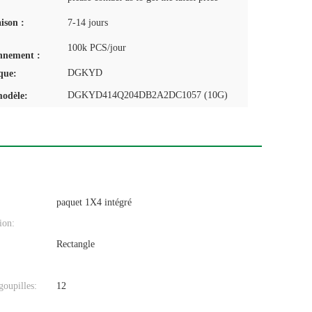
aison :
7-14 jours
100k PCS/jour
nnement :
DGKYD
que:
DGKYD414Q204DB2A2DC1057 (10G)
odèle:
paquet 1X4 intégré
ion:
Rectangle
oupilles:
12