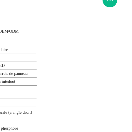
OEM/ODM
laire
LED
arrêts de panneau
rintedout
érale (à angle droit)
 phosphore