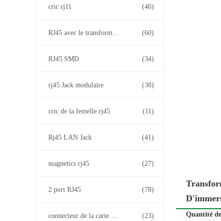
cric rj11
(46)
RJ45 avec le transformateur
(60)
RJ45 SMD
(34)
rj45 Jack modulaire
(38)
cric de la femelle rj45
(11)
Rj45 LAN Jack
(41)
magnetics rj45
(27)
Transfor
2 port RJ45
(78)
D'immer
Quantité d
connecteur de la carte PCB rj45
(23)