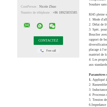
Soudure sans
ContPerson :
Nicole Zhuo
Numéro de téléphone :
+86 18925835585
RJ45 pleine s
1. Mode d'aff
2. Délai de l
3. Spéc. pour
Bouclier ave
rapport de b
diversificati
placage à l'
Free call
matériel de 
4. Les propri
aux standards
Paramètres d
1.
Appliqué à
2. Rassemble
3. Inductanc
4. Processus
5. Tension 
6.Impedance 