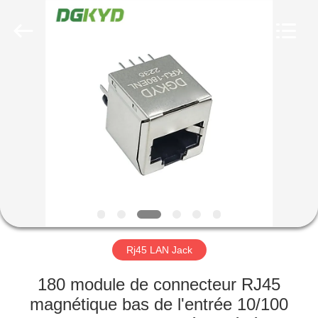
2026
Keyouda
Electronic
Technology
Co.,ltd.
All
Rights
Reserved.
MAISON
PRODUITS
VR
SHOW
AU
SUJET
Rj45 LAN Jack
DE
180 module de connecteur RJ45
NOUS
magnétique bas de l'entrée 10/100