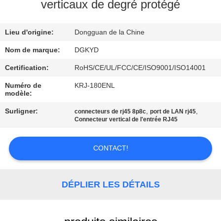
verticaux de degré protégé
VISITE
Lieu d'origine:
Dongguan de la Chine
D'USINE
Nom de marque:
DGKYD
CONTRÔLE
Certification:
RoHS/CE/UL/FCC/CE/ISO9001/ISO14001
DE
Numéro de
KRJ-180ENL
modèle:
QUALITÉ
Surligner:
,
,
connecteurs de rj45 8p8c
port de LAN rj45
Connecteur vertical de l'entrée RJ45
CONTACTEZ-
NOUS
CONTACT!
DEMANDEZ
DÉPLIER LES DÉTAILS
UNE
CITATION