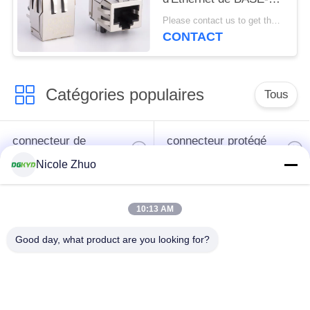
Lan Filter Rj 45
Please contact us to get the latest price. MOQ:1 morceau
CONTACT
Catégories populaires
Tous
connecteur de
connecteur protégé
l'Ethernet rj45
par rj45
Nicole Zhuo
Connecteurs
10:13 AM
multiples du port
Port RJ45 simple
RJ45
Good day, what product are you looking for?
connecteur de cat6
cric rj11
rj45