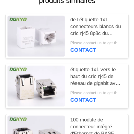
produits similaires
SITEMAP
de l'étiquette 1x1
connecteurs blancs du
POLITIQUE
cric rj45 8p8c du
EN
transformateur RJ45
Please contact us to get the latest price. MOQ:1 morceau
vers le bas sans
MATIÈRE
CONTACT
protégé
DE
PROTECTION
étiquette 1x1 vers le
haut du cric rj45 de
DE
réseau de gigabit avec
LA
le
Please contact us to get the latest price. MOQ:1 morceau
transformateur/magnetics
VIE
CONTACT
interne Rj45
PRIVÉE
100 module de
connecteur intégré
d'Ethernet de BASE-TX