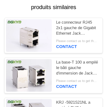
produits similaires
SITEMAP
Le connecteur RJ45
POLITIQUE
2x1 gauche de Gigabit
EN
Ethernet Jack
modulaire 2 a
MATIÈRE
Please contact us to get the latest price. MOQ:1 morceau
compensé le St/Jk
CONTACT
DE
avec la LED
PROTECTION
La base-T 100 a empilé
DE
le bâti gauche
LA
d'immersion de Jack
VIE
With Magnetics Right
Please contact us to get the latest price. MOQ:1 morceau
Angle du module 2
CONTACT
PRIVÉE
RJ45
KRJ -5921S21NL a