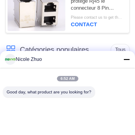
protégé Rj45 le
connecteur 8 Pin
Modular Jack que 2x1
Please contact us to get the latest price. MOQ:1 morceau
a compensé la pile
CONTACT
Jack
Catégories populaires
Tous
Nicole Zhuo
connecteur de
connecteur protégé
l'Ethernet rj45
par rj45
6:52 AM
Good day, what product are you looking for?
Connecteurs
multiples du port
Port RJ45 simple
RJ45
connecteur de cat6
cric rj11
rj45