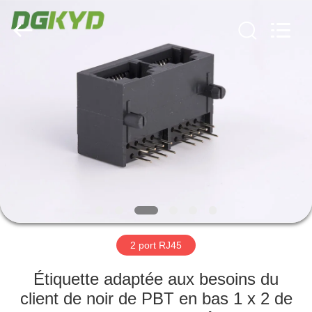
2026
Keyouda
Electronic
Technology
Co.,ltd.
All
Rights
Reserved.
MAISON
PRODUITS
VR
SHOW
AU
SUJET
2 port RJ45
DE
Étiquette adaptée aux besoins du
NOUS
client de noir de PBT en bas 1 x 2 de