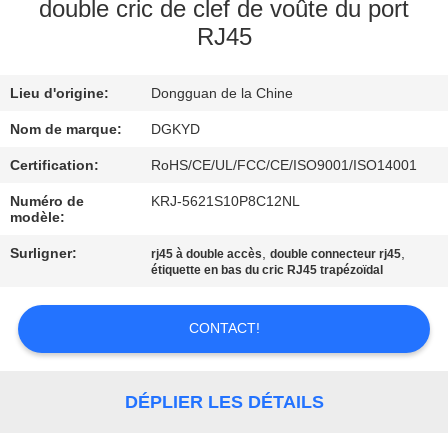
double cric de clef de voûte du port
RJ45
VISITE
D'USINE
Lieu d'origine:
Dongguan de la Chine
CONTRÔLE
Nom de marque:
DGKYD
DE
Certification:
RoHS/CE/UL/FCC/CE/ISO9001/ISO14001
QUALITÉ
Numéro de
KRJ-5621S10P8C12NL
modèle:
Surligner:
,
,
rj45 à double accès
double connecteur rj45
CONTACTEZ-
étiquette en bas du cric RJ45 trapézoïdal
NOUS
CONTACT!
DEMANDEZ
UNE
DÉPLIER LES DÉTAILS
CITATION