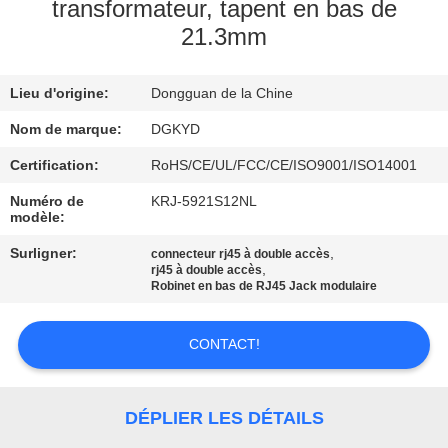
transformateur, tapent en bas de
21.3mm
VISITE
D'USINE
Lieu d'origine:
Dongguan de la Chine
CONTRÔLE
Nom de marque:
DGKYD
DE
Certification:
RoHS/CE/UL/FCC/CE/ISO9001/ISO14001
QUALITÉ
Numéro de
KRJ-5921S12NL
modèle:
Surligner:
,
connecteur rj45 à double accès
CONTACTEZ-
,
rj45 à double accès
Robinet en bas de RJ45 Jack modulaire
NOUS
CONTACT!
DEMANDEZ
UNE
DÉPLIER LES DÉTAILS
CITATION