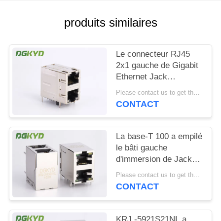
SITEMAP
produits similaires
POLITIQUE
Le connecteur RJ45
EN
2x1 gauche de Gigabit
Ethernet Jack
MATIÈRE
modulaire 2 a
Please contact us to get the latest price. MOQ:1 morceau
DE
compensé le St/Jk
CONTACT
avec la LED
PROTECTION
DE
La base-T 100 a empilé
LA
le bâti gauche
d'immersion de Jack
VIE
With Magnetics Right
Please contact us to get the latest price. MOQ:1 morceau
PRIVÉE
Angle du module 2
CONTACT
RJ45
KRJ -5921S21NL a