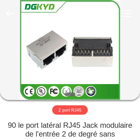
2026
Keyouda
Electronic
Technology
Co.,ltd.
All
Rights
Reserved.
MAISON
PRODUITS
VR
SHOW
AU
SUJET
2 port RJ45
DE
90 le port latéral RJ45 Jack modulaire
NOUS
de l'entrée 2 de degré sans