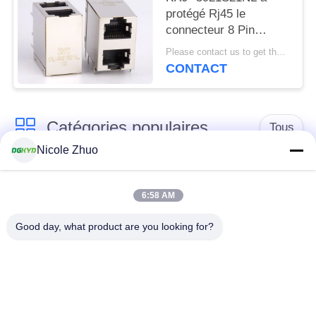
protégé Rj45 le
connecteur 8 Pin
Modular Jack que 2x1
Please contact us to get the latest price. MOQ:1 morceau
a compensé la pile
CONTACT
Jack
Catégories populaires
Tous
Nicole Zhuo
connecteur de
connecteur protégé
l'Ethernet rj45
par rj45
6:58 AM
Good day, what product are you looking for?
Connecteurs
multiples du port
Port RJ45 simple
RJ45
connecteur de cat6