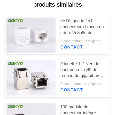
produits similaires
SITEMAP
de l'étiquette 1x1
POLITIQUE
connecteurs blancs du
cric rj45 8p8c du
EN
transformateur RJ45
Please contact us to get the latest price. MOQ:1 morceau
MATIÈRE
vers le bas sans
CONTACT
protégé
DE
PROTECTION
étiquette 1x1 vers le
DE
haut du cric rj45 de
réseau de gigabit avec
LA
le
Please contact us to get the latest price. MOQ:1 morceau
VIE
transformateur/magnetics
CONTACT
PRIVÉE
interne Rj45
100 module de
connecteur intégré