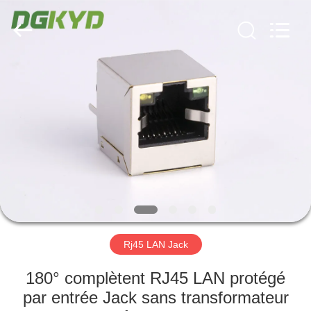
2026
Keyouda
Electronic
Technology
Co.,ltd.
All
Rights
Reserved.
MAISON
PRODUITS
VR
SHOW
AU
SUJET
Rj45 LAN Jack
DE
180° complètent RJ45 LAN protégé
NOUS
par entrée Jack sans transformateur