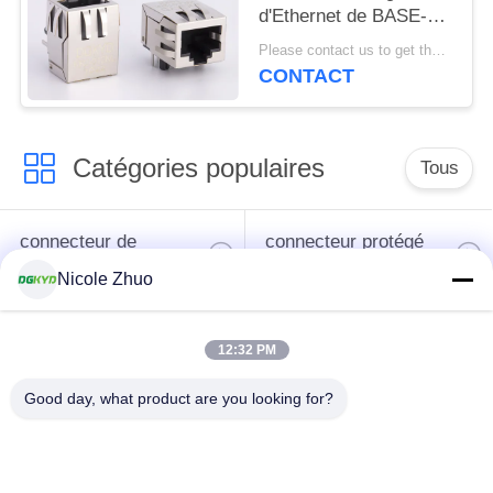
d'Ethernet de BASE-TX
Lan Filter Rj 45
Please contact us to get the latest price. MOQ:1 morceau
CONTACT
Catégories populaires
Tous
connecteur de
connecteur protégé
l'Ethernet rj45
par rj45
Nicole Zhuo
Connecteurs
12:32 PM
multiples du port
Port RJ45 simple
RJ45
Good day, what product are you looking for?
connecteur de cat6
cric rj11
rj45