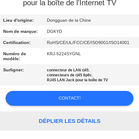
pour la boîte de l'Internet TV
VISITE
Lieu d'origine:
Dongguan de la Chine
D'USINE
Nom de marque:
DGKYD
CONTRÔLE
Certification:
RoHS/CE/UL/FCC/CE/ISO9001/ISO14001
DE
Numéro de
KRJ-5224SYGNL
modèle:
QUALITÉ
Surligner:
,
connecteur de LAN rj45
,
connecteurs de rj45 8p8c
CONTACTEZ-
RJ45 LAN Jack pour la boîte de TV
NOUS
CONTACT!
DEMANDEZ
UNE
DÉPLIER LES DÉTAILS
CITATION