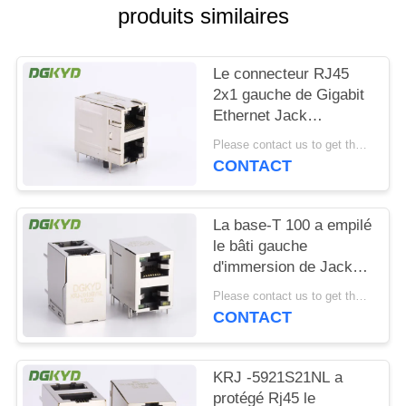
produits similaires
SITEMAP
Le connecteur RJ45
POLITIQUE
2x1 gauche de Gigabit
Ethernet Jack
EN
modulaire 2 a
Please contact us to get the latest price. MOQ:1 morceau
MATIÈRE
compensé le St/Jk
CONTACT
avec la LED
DE
PROTECTION
La base-T 100 a empilé
DE
le bâti gauche
d'immersion de Jack
LA
With Magnetics Right
Please contact us to get the latest price. MOQ:1 morceau
VIE
Angle du module 2
CONTACT
PRIVÉE
RJ45
KRJ -5921S21NL a
protégé Rj45 le