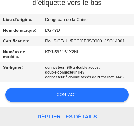
d'étiquette vers le bas
VISITE
Lieu d'origine:
Dongguan de la Chine
D'USINE
Nom de marque:
DGKYD
CONTRÔLE
Certification:
RoHS/CE/UL/FCC/CE/ISO9001/ISO14001
DE
Numéro de
KRJ-5921S1X2NL
modèle:
QUALITÉ
Surligner:
,
connecteur rj45 à double accès
,
double connecteur rj45
CONTACTEZ-
connecteur à double accès de l'Ethernet RJ45
NOUS
CONTACT!
DEMANDEZ
UNE
DÉPLIER LES DÉTAILS
CITATION