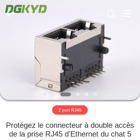
2026
Keyouda
Electronic
Technology
Co.,ltd.
All
Rights
Reserved.
MAISON
PRODUITS
VR
SHOW
AU
SUJET
2 port RJ45
DE
Protégez le connecteur à double accès
NOUS
de la prise RJ45 d'Ethernet du chat 5