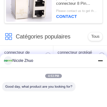
connecteur 8 Pin
Modular Jack que 2x1
Please contact us to get the latest price. MOQ:1 morceau
a compensé la pile
CONTACT
Jack
Catégories populaires
Tous
connecteur de
connecteur protégé
l'Ethernet rj45
par rj45
Nicole Zhuo
Connecteurs
4:53 PM
multiples du port
Port RJ45 simple
RJ45
Good day, what product are you looking for?
connecteur de cat6
cric rj11
rj45