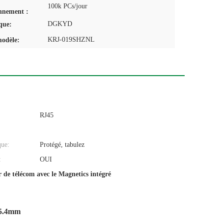
100k PCs/jour
nnement :
DGKYD
que:
KRJ-019SHZNL
odèle:
RJ45
que:
Protégé, tabulez
:
OUI
 de télécom avec le Magnetics intégré
25.4mm