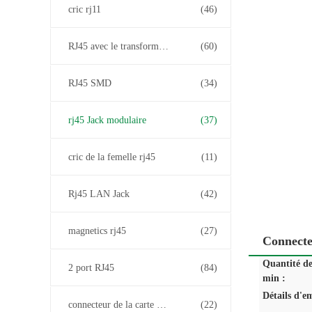
cric rj11
(46)
RJ45 avec le transformateur
(60)
RJ45 SMD
(34)
rj45 Jack modulaire
(37)
cric de la femelle rj45
(11)
Rj45 LAN Jack
(42)
magnetics rj45
(27)
Connecte
Quantité d
2 port RJ45
(84)
min :
Détails d'e
connecteur de la carte PCB rj45
(22)