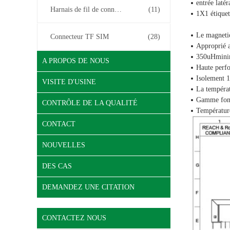
entrée laté
Harnais de fil de connecteur
(11)
1X1 étiquet
Le magnetic
Connecteur TF SIM
(28)
Approprié 
350uHminim
A PROPOS DE NOUS
Haute perf
Isolement 
VISITE D'USINE
La tempéra
Gamme fonc
CONTRÔLE DE LA QUALITÉ
Températur
CONTACT
NOUVELLES
DES CAS
DEMANDEZ UNE CITATION
CONTACTEZ NOUS