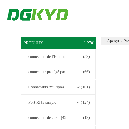
Aperçu
Pro
PRODUITS
(1270)
connecteur de l'Ethernet rj45
(59)
connecteur protégé par rj45
(66)
Connecteurs multiples du port RJ45
(101)
Port RJ45 simple
(124)
connecteur de cat6 rj45
(19)