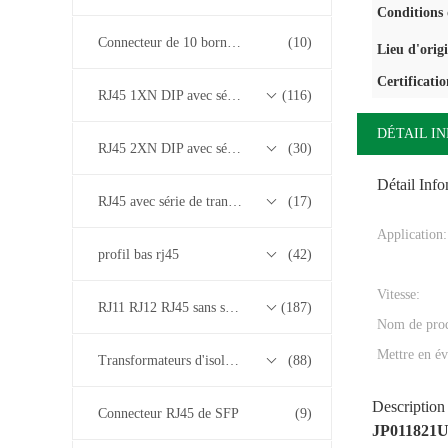
Conditions 
Connecteur de 10 bornes RJ45
(10)
Lieu d'orig
Certificatio
RJ45 1XN DIP avec série de transformateurs base-T 10/100/1000M
(116)
DÉTAIL I
RJ45 2XN DIP avec série de transformateurs base-T 10/100/1000M
(30)
Détail Inf
RJ45 avec série de transformateurs 2.5G/5G/10G Base-T
(17)
Application:
profil bas rj45
(42)
Vitesse:
RJ11 RJ12 RJ45 sans série de transformateurs
(187)
Nom de prod
Mettre en év
Transformateurs d'isolement
(88)
Description
Connecteur RJ45 de SFP
(9)
JP011821UN