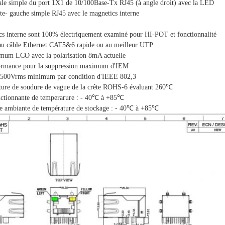
rale simple du port 1X1 de 10/100Base-Tx RJ45 (à angle droit) avec la LED
te- gauche simple RJ45 avec le magnetics interne
s interne sont 100% électriquement examiné pour HI-POT et fonctionnalité
au câble Ethernet CAT5&6 rapide ou au meilleur UTP
um LCO avec la polarisation 8mA actuelle
ormance pour la suppression maximum d'IEM
1500Vrms minimum par condition d'IEEE 802,3
ture de soudure de vague de la crête ROHS-6 évaluant 260℃
tionnante de temperarure : - 40℃ à +85℃
e ambiante de température de stockage : - 40℃ à +85℃