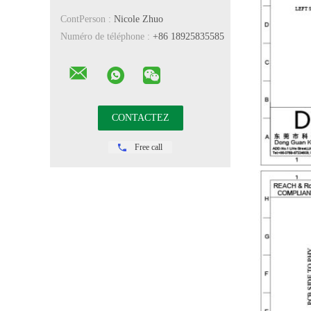
ContPerson :
Nicole Zhuo
Numéro de téléphone :
+86 18925835585
Free call