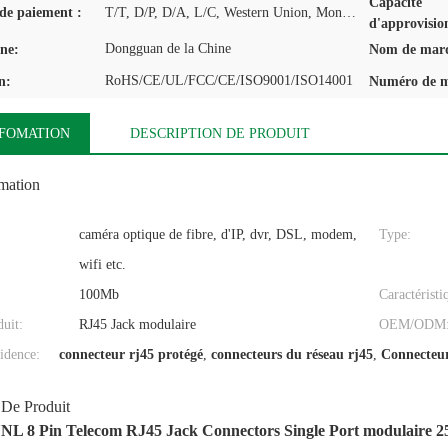
Capacité
de paiement :
T/T, D/P, D/A, L/C, Western Union, MoneyGram
d'approvisio
Dongguan de la Chine
ine:
Nom de mar
RoHS/CE/UL/FCC/CE/ISO9001/ISO14001
n:
Numéro de m
NFOMATION
DESCRIPTION DE PRODUIT
omation
caméra optique de fibre, d'IP, dvr, DSL, modem,
Type:
wifi etc.
100Mb
Caractéristi
uit:
RJ45 Jack modulaire
OEM/ODM
idence:
connecteur rj45 protégé
,
connecteurs du réseau rj45
,
Connecteur
 De Produit
L 8 Pin Telecom RJ45 Jack Connectors Single Port modulaire 