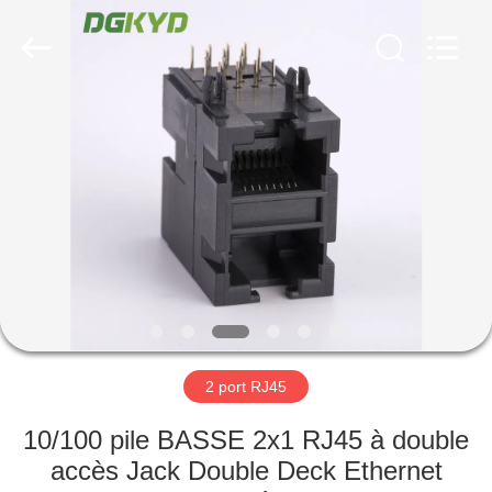
2026
Keyouda
Electronic
Technology
Co.,ltd.
All
Rights
Reserved.
MAISON
PRODUITS
VR
SHOW
AU
SUJET
2 port RJ45
DE
10/100 pile BASSE 2x1 RJ45 à double
NOUS
accès Jack Double Deck Ethernet