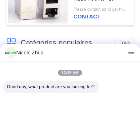
Modular Jack que 2x1
Please contact us to get the latest price. MOQ:1 morceau
a compensé la pile
CONTACT
Jack
Catégories populaires
Tous
Nicole Zhuo
connecteur de
connecteur protégé
l'Ethernet rj45
par rj45
12:25 AM
Good day, what product are you looking for?
Connecteurs
multiples du port
Port RJ45 simple
RJ45
connecteur de cat6
cric rj11
rj45