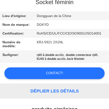
Socket féminin
VISITE
Lieu d'origine:
Dongguan de la Chine
D'USINE
Nom de marque:
DGKYD
CONTRÔLE
Certification:
RoHS/CE/UL/FCC/CE/ISO9001/ISO14001
DE
Numéro de
KRJ-5921 2X1NL
modèle:
QUALITÉ
Surligner:
,
,
rj45 à double accès
double connecteur rj45
RJ45 à double accès Jack féminin
CONTACTEZ-
NOUS
CONTACT!
DEMANDEZ
DÉPLIER LES DÉTAILS
UNE
CITATION