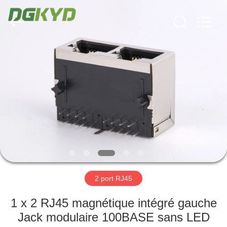
2026
Keyouda
Electronic
Technology
Co.,ltd.
All
Rights
Reserved.
MAISON
PRODUITS
VR
SHOW
AU
SUJET
2 port RJ45
DE
1 x 2 RJ45 magnétique intégré gauche
NOUS
Jack modulaire 100BASE sans LED