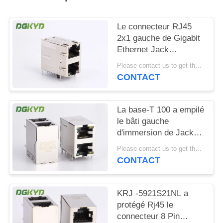
SITEMAP
Le connecteur RJ45
2x1 gauche de Gigabit
POLITIQUE
Ethernet Jack
modulaire 2 a
EN
Please contact us to get the latest price. MOQ:1 morceau
compensé le St/Jk
CONTACT
MATIÈRE
avec la LED
DE
La base-T 100 a empilé
PROTECTION
le bâti gauche
DE
d'immersion de Jack
With Magnetics Right
LA
Please contact us to get the latest price. MOQ:1 morceau
Angle du module 2
CONTACT
VIE
RJ45
PRIVÉE
KRJ -5921S21NL a
protégé Rj45 le
connecteur 8 Pin