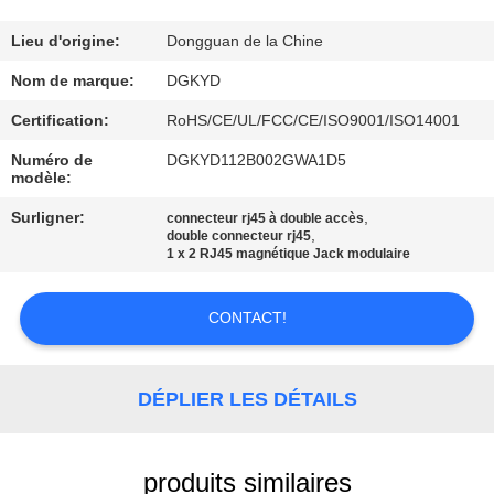
VISITE
Lieu d'origine:
Dongguan de la Chine
D'USINE
Nom de marque:
DGKYD
Certification:
RoHS/CE/UL/FCC/CE/ISO9001/ISO14001
CONTRÔLE
Numéro de
DGKYD112B002GWA1D5
modèle:
DE
QUALITÉ
Surligner:
,
connecteur rj45 à double accès
,
double connecteur rj45
1 x 2 RJ45 magnétique Jack modulaire
CONTACTEZ-
CONTACT!
NOUS
DEMANDEZ
DÉPLIER LES DÉTAILS
UNE
CITATION
produits similaires