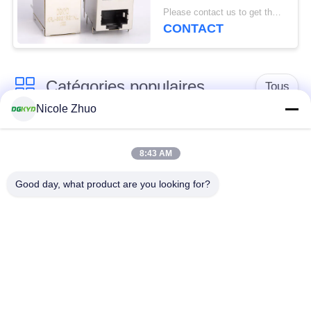
Modular Jack que 2x1
Please contact us to get the latest price. MOQ:1 morceau
a compensé la pile
CONTACT
Jack
Catégories populaires
Tous
Nicole Zhuo
connecteur de
connecteur protégé
l'Ethernet rj45
par rj45
8:43 AM
Good day, what product are you looking for?
Connecteurs
multiples du port
Port RJ45 simple
RJ45
connecteur de cat6
cric rj11
rj45