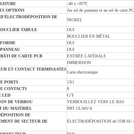
RATURE
-40 à +85℃
ES OPTIONS
Au sol de panneau et au sol de carte P
 D'ÉLECTRODÉPOSITION DE
NICKEL
BOUCLIER TABULE
OUI
BOUCLIER EN MÉTAL
NFORME
OUI
 PANNEAU
OUI
BÂTI DE CARTE PCB
ENTRÉE LATÉRALE
IMMERSION
UR ET CONTACT TERMINAATES
Carte électronique
E PORTS
1X1
E CONTACTS
8
E LED
G/Y
ION DE VERROU
VERROUILLEZ VERS LE BAS
 DU MATÉRIEL
PBT UL94V-0
ÉPOSITION DE
MENT DE SECTEUR DE
ÉLECTRODÉPOSITION de l'OR 6U 