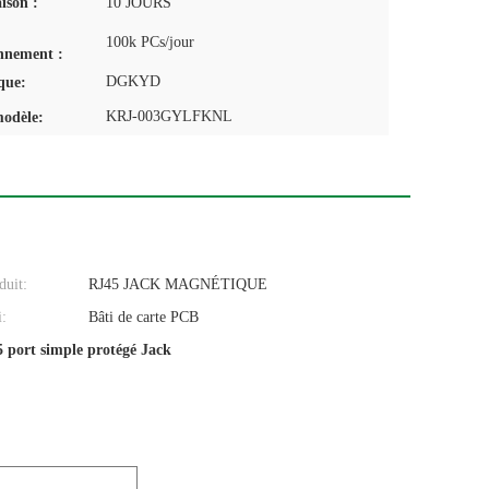
aison :
10 JOURS
100k PCs/jour
nnement :
DGKYD
que:
KRJ-003GYLFKNL
odèle:
uit:
RJ45 JACK MAGNÉTIQUE
i:
Bâti de carte PCB
 port simple protégé Jack