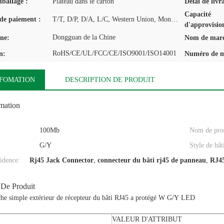
mballage :
Plateau dans le carton
Délai de livr
Capacité
de paiement :
T/T, D/P, D/A, L/C, Western Union, MoneyGram
d'approvisio
Dongguan de la Chine
ine:
Nom de mar
RoHS/CE/UL/FCC/CE/ISO9001/ISO14001
n:
Numéro de m
NFOMATION
DESCRIPTION DE PRODUIT
omation
100Mb
Nom de prod
G/Y
Style de bât
idence:
Rj45 Jack Connector
,
connecteur du bâti rj45 de panneau
,
RJ45
 De Produit
uche simple extérieur de récepteur du bâti RJ45 a protégé W G/Y LED
VALEUR D'ATTRIBUT