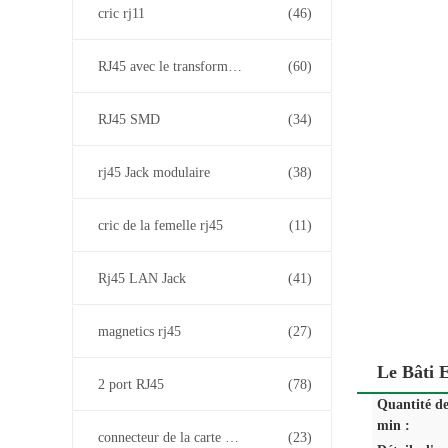
cric rj11
(46)
RJ45 avec le transformateur
(60)
RJ45 SMD
(34)
rj45 Jack modulaire
(38)
cric de la femelle rj45
(11)
Rj45 LAN Jack
(41)
magnetics rj45
(27)
Le Bâti 
2 port RJ45
(78)
Quantité d
min :
connecteur de la carte PCB rj45
(23)