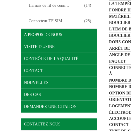
LA TEMPÉ
Harnais de fil de connecteur
(14)
FONDRE D
MATÉRIEL
Connecteur TF SIM
(28)
BOUCLIER
L'IEM DE 
A PROPOS DE NOUS
BOUCLIER
ROHS CO
VISITE D'USINE
ARRÊT DE
ANGLE DE 
CONTRÔLE DE LA QUALITÉ
PAQUET
CONNECTE
CONTACT
À
NOMBRE D
NOUVELLES
NOMBRE D
OPTION D
DES CAS
ORIENTAT
LOGEMENT
DEMANDEZ UNE CITATION
ÉLECTROD
ACCOUPLE
CONTACTEZ NOUS
CONTACT