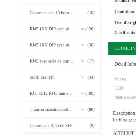
Détails d'e
Conditions 
Connecteur de 10 bornes RJ45
(10)
Lieu d'orig
RJ45 1XN DIP avec série de transformateurs base-T 10/100/1000M
(126)
Certificatio
RJ45 2XN DIP avec série de transformateurs base-T 10/100/1000M
(30)
DÉTAIL I
RJ45 avec série de transformateurs 2.5G/5G/10G Base-T
(17)
Détail Inf
profil bas rj45
(44)
Vitesse:
LED:
RJ11 RJ12 RJ45 sans série de transformateurs
(189)
Mettre en év
Transformateurs d'isolement
(88)
Description
Le filtre ga
Connecteur RJ45 de SFP
(9)
ATTRIBUT