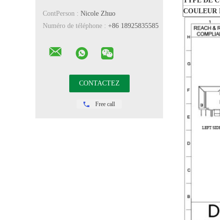
TYPE DE 
COULEUR 
ContPerson :
Nicole Zhuo
Numéro de téléphone :
+86 18925835585
Free call