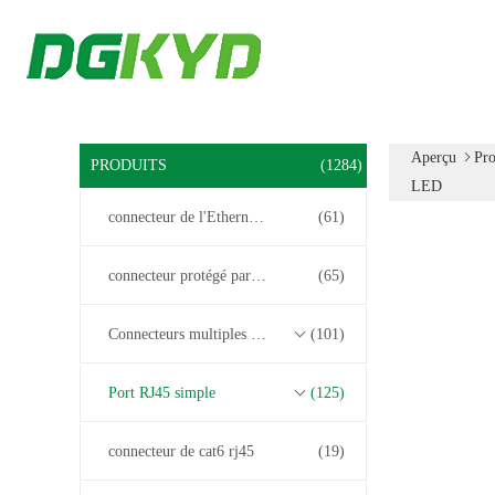
Aperçu
Pro
PRODUITS
(1284)
LED
connecteur de l'Ethernet rj45
(61)
connecteur protégé par rj45
(65)
Connecteurs multiples du port RJ45
(101)
Port RJ45 simple
(125)
connecteur de cat6 rj45
(19)