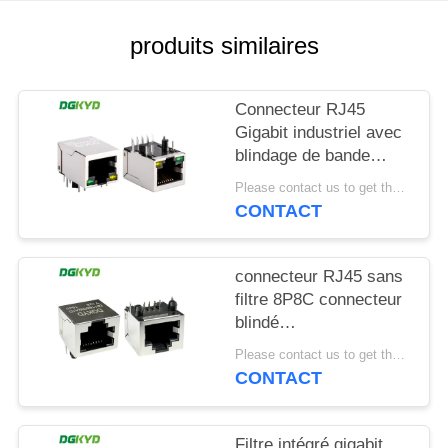
SITEMAP
produits similaires
POLITIQUE
Connecteur RJ45
EN
Gigabit industriel avec
blindage de bande
MATIÈRE
lumineuse TAB DOWN
Please contact us to get the latest price. MOQ:1 pièce
DE
DGKYD111Q042AB2A1D
CONTACT
PROTECTION
DE
connecteur RJ45 sans
LA
filtre 8P8C connecteur
blindé
VIE
DGKYD561188GWA1DY128
Please contact us to get the latest price. MOQ:1 pièce
PRIVÉE
CONTACT
Filtre intégré gigabit