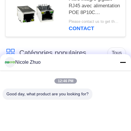
RJ45 avec alimentation
POE 8P10C
DGKYD111Q334AB2A1DP
Please contact us to get the latest price. MOQ:1 pièce
CONTACT
Catégories populaires
Tous
Nicole Zhuo
connecteur de
connecteur protégé
l'Ethernet rj45
par rj45
12:46 PM
Good day, what product are you looking for?
Connecteurs
multiples du port
Port RJ45 simple
RJ45
connecteur de cat6