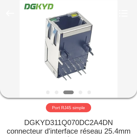
2026
Keyouda
Electronic
Technology
Co.,ltd.
All
Rights
Reserved.
MAISON
PRODUITS
VR
SHOW
AU
SUJET
Port RJ45 simple
DE
DGKYD311Q070DC2A4DN
NOUS
connecteur d'interface réseau 25.4mm