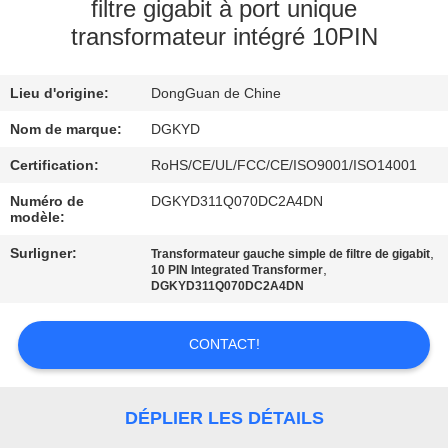
filtre gigabit à port unique
transformateur intégré 10PIN
VISITE
D'USINE
Lieu d'origine:
DongGuan de Chine
CONTRÔLE
Nom de marque:
DGKYD
DE
Certification:
RoHS/CE/UL/FCC/CE/ISO9001/ISO14001
QUALITÉ
Numéro de
DGKYD311Q070DC2A4DN
modèle:
Surligner:
,
Transformateur gauche simple de filtre de gigabit
CONTACTEZ-
,
10 PIN Integrated Transformer
DGKYD311Q070DC2A4DN
NOUS
CONTACT!
DEMANDEZ
UNE
DÉPLIER LES DÉTAILS
CITATION