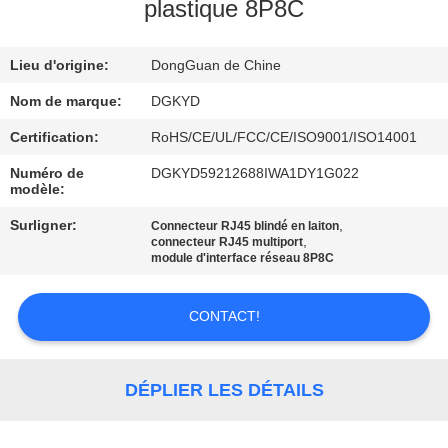
plastique 8P8C
VISITE
Lieu d'origine:
DongGuan de Chine
D'USINE
Nom de marque:
DGKYD
CONTRÔLE
Certification:
RoHS/CE/UL/FCC/CE/ISO9001/ISO14001
DE
Numéro de
DGKYD59212688IWA1DY1G022
modèle:
QUALITÉ
Surligner:
,
Connecteur RJ45 blindé en laiton
,
connecteur RJ45 multiport
CONTACTEZ-
module d'interface réseau 8P8C
NOUS
CONTACT!
DEMANDEZ
UNE
DÉPLIER LES DÉTAILS
CITATION