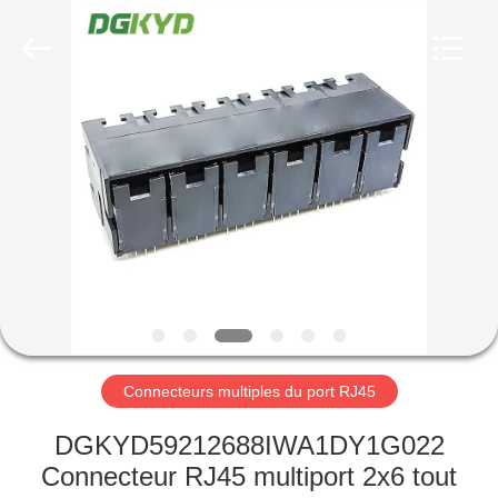
2026
Keyouda
Electronic
Technology
Co.,ltd.
All
Rights
Reserved.
MAISON
PRODUITS
VR
SHOW
AU
SUJET
Connecteurs multiples du port RJ45
DE
DGKYD59212688IWA1DY1G022
NOUS
Connecteur RJ45 multiport 2x6 tout