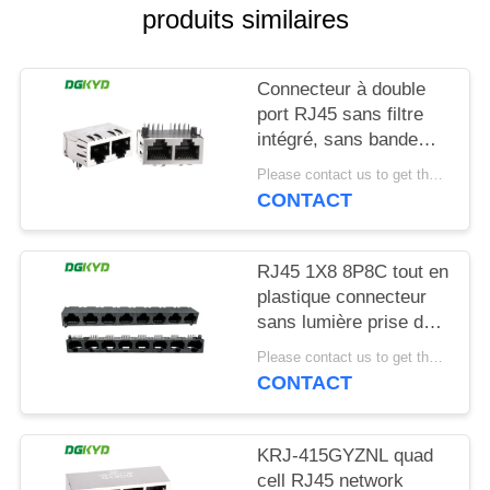
produits similaires
SITEMAP
Connecteur à double
POLITIQUE
port RJ45 sans filtre
intégré, sans bande
EN
lumineuse, épingle de
Please contact us to get the latest price. MOQ:1 pièce
MATIÈRE
blindage avant 4,57
CONTACT
mm
DE
DGKYD112B035HWA1D13
PROTECTION
RJ45 1X8 8P8C tout en
DE
plastique connecteur
sans lumière prise de
LA
réseau
Please contact us to get the latest price. MOQ:1 pièce
VIE
DGKYD561888IWA1DY1022
CONTACT
PRIVÉE
KRJ-415GYZNL quad
cell RJ45 network