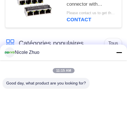
connector with
100Mbps integrated
Please contact us to get the latest price. MOQ:1 pièce
Ethernet filtering
CONTACT
shielding strip light
Catégories populaires
Tous
Nicole Zhuo
connecteur de
connecteur protégé
l'Ethernet rj45
par rj45
11:15 AM
Good day, what product are you looking for?
Connecteurs
multiples du port
Port RJ45 simple
RJ45
connecteur de cat6
cric rj11
rj45