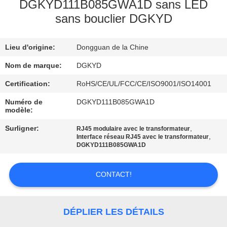
DGKYD111B085GWA1D sans LED
sans bouclier DGKYD
VISITE
D'USINE
Lieu d'origine:
Dongguan de la Chine
CONTRÔLE
Nom de marque:
DGKYD
DE
Certification:
RoHS/CE/UL/FCC/CE/ISO9001/ISO14001
QUALITÉ
Numéro de
DGKYD111B085GWA1D
modèle:
Surligner:
,
RJ45 modulaire avec le transformateur
CONTACTEZ-
,
Interface réseau RJ45 avec le transformateur
DGKYD111B085GWA1D
NOUS
CONTACT!
DEMANDEZ
UNE
DÉPLIER LES DÉTAILS
CITATION