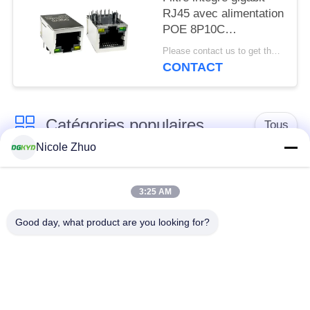
RJ45 avec alimentation
POE 8P10C
DGKYD111Q334AB2A1DP
Please contact us to get the latest price. MOQ:1 pièce
CONTACT
Catégories populaires
Tous
Nicole Zhuo
connecteur de
connecteur protégé
l'Ethernet rj45
par rj45
3:25 AM
Good day, what product are you looking for?
Connecteurs
multiples du port
Port RJ45 simple
RJ45
connecteur de cat6