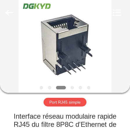
2026
Keyouda
Electronic
Technology
Co.,ltd.
All
Rights
Reserved.
MAISON
PRODUITS
VR
SHOW
AU
SUJET
Port RJ45 simple
DE
Interface réseau modulaire rapide
NOUS
RJ45 du filtre 8P8C d'Ethernet de