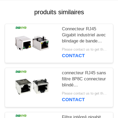
SITEMAP
produits similaires
POLITIQUE
Connecteur RJ45
EN
Gigabit industriel avec
blindage de bande
MATIÈRE
lumineuse TAB DOWN
Please contact us to get the latest price. MOQ:1 pièce
DE
DGKYD111Q042AB2A1D
CONTACT
PROTECTION
DE
connecteur RJ45 sans
LA
filtre 8P8C connecteur
blindé
VIE
DGKYD561188GWA1DY128
Please contact us to get the latest price. MOQ:1 pièce
PRIVÉE
CONTACT
Filtre intégré gigabit