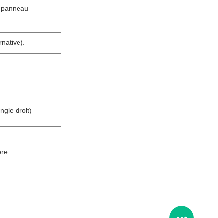
e panneau
rnative).
ngle droit)
ore