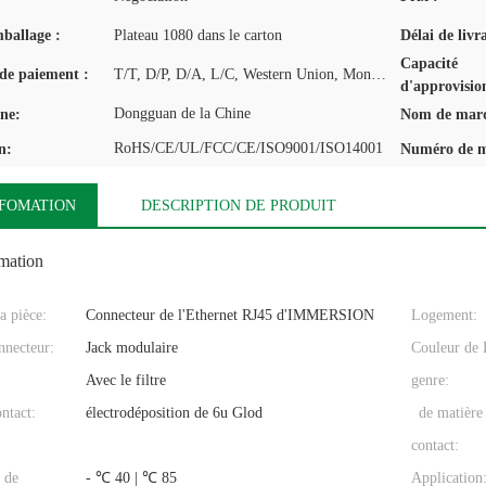
mballage :
Plateau 1080 dans le carton
Délai de livr
Capacité
de paiement :
T/T, D/P, D/A, L/C, Western Union, MoneyGram
d'approvisio
Dongguan de la Chine
ine:
Nom de mar
RoHS/CE/UL/FCC/CE/ISO9001/ISO14001
n:
Numéro de m
NFOMATION
DESCRIPTION DE PRODUIT
omation
a pièce:
Connecteur de l'Ethernet RJ45 d'IMMERSION
Logement:
necteur:
Jack modulaire
Couleur de
Avec le filtre
genre:
ntact:
électrodéposition de 6u Glod
de matière 
contact:
 de
- ℃ 40 | ℃ 85
Application