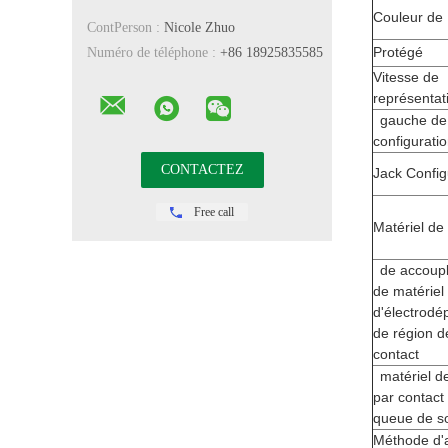
Couleur de
ContPerson :
Nicole Zhuo
Protégé
Numéro de téléphone :
+86 18925835585
Vitesse de
représentat
gauche de
configurati
Jack Config
Free call
Matériel de 
de accoup
de matériel
d'électrodé
de région d
contact
matériel d
par contact
queue de s
Méthode d'a