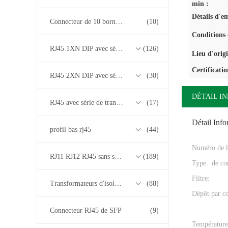
min :
Détails d'e
Connecteur de 10 bornes RJ45
(10)
Conditions 
RJ45 1XN DIP avec série de transformateurs base-T 10/100/1000M
(126)
Lieu d'orig
Certificatio
RJ45 2XN DIP avec série de transformateurs base-T 10/100/1000M
(30)
DÉTAIL I
RJ45 avec série de transformateurs 2.5G/5G/10G Base-T
(17)
Détail Inf
profil bas rj45
(44)
Numéro de l
RJ11 RJ12 RJ45 sans série de transformateurs
(189)
Type de con
Filtre:
Transformateurs d'isolement
(88)
Dépôt par co
Connecteur RJ45 de SFP
(9)
Température