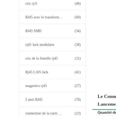
cric rj11
(46)
RJ45 avec le transformateur
(60)
RJ45 SMD
(34)
rj45 Jack modulaire
(38)
cric de la femelle rj45
(11)
Rj45 LAN Jack
(41)
magnetics rj45
(27)
Le Conne
2 port RJ45
(78)
Lanceme
Quantité d
connecteur de la carte PCB rj45
(23)