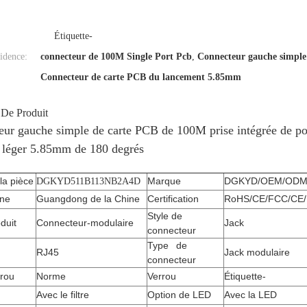
Étiquette-
idence:
connecteur de 100M Single Port Pcb
,
Connecteur gauche simple
Connecteur de carte PCB du lancement 5.85mm
 De Produit
eur gauche simple de carte PCB de 100M prise intégrée de por
 léger 5.85mm de 180 degrés
la pièce
Marque
DGKYD/OEM/OD
DGKYD511B113NB2A4D
ine
Guangdong de la Chine
Certification
RoHS/CE/FCC/CE/
Style de
oduit
Connecteur-modulaire
Jack
connecteur
Type de
RJ45
Jack modulaire
connecteur
rrou
Norme
Verrou
Étiquette-
Avec le filtre
Option de LED
Avec la LED