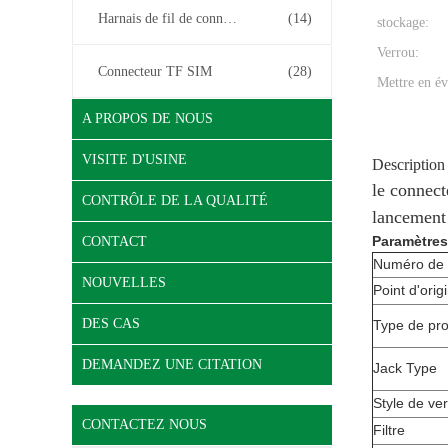
Harnais de fil de connecteur
(14)
stockage:
Verrou:
Connecteur TF SIM
(28)
Mettre en év
A PROPOS DE NOUS
VISITE D'USINE
Description
le connect
CONTRÔLE DE LA QUALITÉ
lancement
Paramètres
CONTACT
Numéro de 
NOUVELLES
Point d'orig
DES CAS
Type de pr
DEMANDEZ UNE CITATION
Jack Type
Style de ve
CONTACTEZ NOUS
Filtre