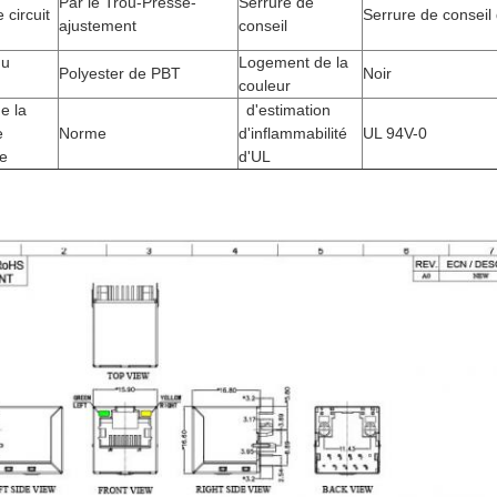
Par le Trou-Presse-
Serrure de
 circuit
Serrure de conseil
ajustement
conseil
du
Logement de la
Polyester de PBT
Noir
couleur
e la
d'estimation
e
Norme
d'inflammabilité
UL 94V-0
 de
d'UL