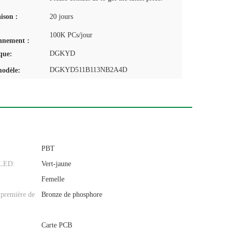
aison :
20 jours
100K PCs/jour
nnement :
DGKYD
que:
DGKYD511B113NB2A4D
odèle:
PBT
 LED:
Vert-jaune
Femelle
première de
Bronze de phosphore
:
Carte PCB