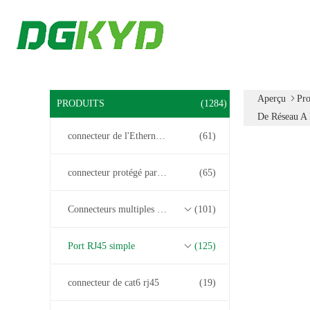
Aperçu
Pro
PRODUITS
(1284)
De Réseau A
connecteur de l'Ethernet rj45
(61)
connecteur protégé par rj45
(65)
Connecteurs multiples du port RJ45
(101)
Port RJ45 simple
(125)
connecteur de cat6 rj45
(19)