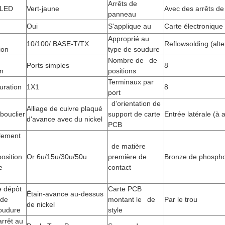
Arrêts de
 LED
Vert-jaune
Avec des arrêts d
panneau
Oui
S'applique au
Carte électronique
Approprié au
10/100/ BASE-T/TX
Reflowsolding (alte
ion
type de soudure
Nombre de de
Ports simples
8
on
positions
Terminaux par
uration
1X1
8
port
d'orientation de
Alliage de cuivre plaqué
bouclier
support de carte
Entrée latérale (à a
d'avance avec du nickel
PCB
lement
de matière
position
Or 6u/15u/30u/50u
première de
Bronze de phosph
e
contact
e dépôt
Carte PCB
Étain-avance au-dessus
 de
montant le de
Par le trou
de nickel
oudure
style
rrêt au