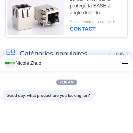
protégé la BASE à
angle droit du
connecteur 100 de
Please contact us to get the latest price. MOQ:1 morceau
l'Ethernet rj45 - TX Y/G
CONTACT
LED
Catégories populaires
Tous
Nicole Zhuo
connecteur de
connecteur protégé
l'Ethernet rj45
par rj45
2:36 AM
Good day, what product are you looking for?
Connecteurs
multiples du port
Port RJ45 simple
RJ45
connecteur de cat6