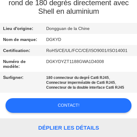
rond de 180 degrés directement avec
Shell en aluminium
VISITE
D'USINE
Lieu d'origine:
Dongguan de la Chine
CONTRÔLE
Nom de marque:
DGKYD
DE
Certification:
RoHS/CE/UL/FCC/CE/ISO9001/ISO14001
QUALITÉ
Numéro de
DGKYDYZT1188GWA1D4008
modèle:
Surligner:
,
180 connecteur du degré Cat6 RJ45
CONTACTEZ-
,
Connecteur imperméable de Cat6 RJ45
Connecteur de la double interface Cat6 RJ45
NOUS
CONTACT!
DEMANDEZ
UNE
DÉPLIER LES DÉTAILS
CITATION