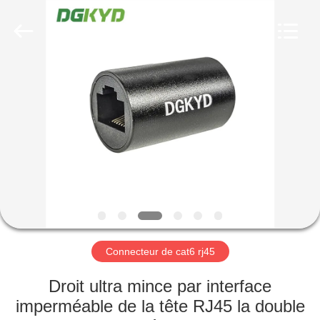
2026
Keyouda
Electronic
Technology
Co.,ltd.
All
Rights
Reserved.
MAISON
PRODUITS
VR
SHOW
AU
SUJET
Connecteur de cat6 rj45
DE
Droit ultra mince par interface
NOUS
imperméable de la tête RJ45 la double