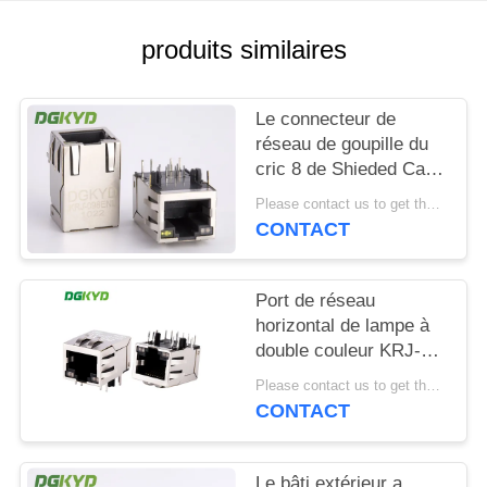
SITEMAP
produits similaires
POLITIQUE
Le connecteur de
EN
réseau de goupille du
cric 8 de Shieded Cat6
MATIÈRE
RJ45 a intégré le
Please contact us to get the latest price. MOQ:1 morceau
DE
magnetics pour le
CONTACT
routeur
PROTECTION
DE
Port de réseau
LA
horizontal de lampe à
double couleur KRJ-
VIE
301EGOGOENL
Please contact us to get the latest price. MOQ:1 morceau
PRIVÉE
Connecteur de
CONTACT
communication RJ45
Gigabit avec lampe et
ressort
Le bâti extérieur a