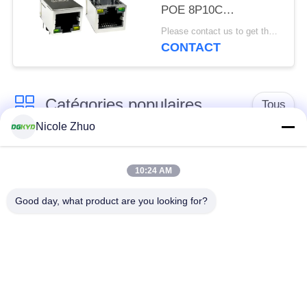
POE 8P10C
DGKYD111Q334AB2A1DP
Please contact us to get the latest price. MOQ:1 pièce
CONTACT
Catégories populaires
Tous
Nicole Zhuo
connecteur de
connecteur protégé
l'Ethernet rj45
par rj45
10:24 AM
Good day, what product are you looking for?
Connecteurs
multiples du port
Port RJ45 simple
RJ45
connecteur de cat6
cric rj11
rj45