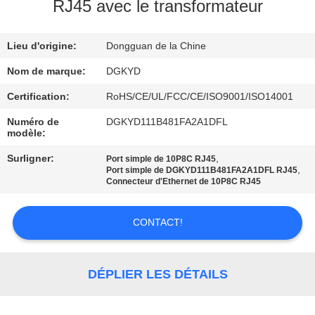
RJ45 avec le transformateur
VISITE
Lieu d'origine:
Dongguan de la Chine
D'USINE
Nom de marque:
DGKYD
CONTRÔLE
Certification:
RoHS/CE/UL/FCC/CE/ISO9001/ISO14001
DE
Numéro de
DGKYD111B481FA2A1DFL
modèle:
QUALITÉ
Surligner:
,
Port simple de 10P8C RJ45
,
Port simple de DGKYD111B481FA2A1DFL RJ45
CONTACTEZ-
Connecteur d'Ethernet de 10P8C RJ45
NOUS
CONTACT!
DEMANDEZ
UNE
DÉPLIER LES DÉTAILS
CITATION