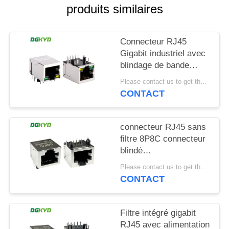
produits similaires
SITEMAP
Connecteur RJ45
POLITIQUE
Gigabit industriel avec
blindage de bande
EN
lumineuse TAB DOWN
Please contact us to get the latest price. MOQ:1 pièce
MATIÈRE
DGKYD111Q042AB2A1D
CONTACT
DE
PROTECTION
connecteur RJ45 sans
DE
filtre 8P8C connecteur
blindé
LA
DGKYD561188GWA1DY128
Please contact us to get the latest price. MOQ:1 pièce
VIE
CONTACT
PRIVÉE
Filtre intégré gigabit
RJ45 avec alimentation