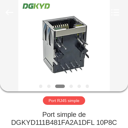
2026
Keyouda
Electronic
Technology
Co.,ltd.
All
Rights
Reserved.
MAISON
PRODUITS
VR
SHOW
AU
SUJET
Port RJ45 simple
DE
Port simple de
NOUS
DGKYD111B481FA2A1DFL 10P8C