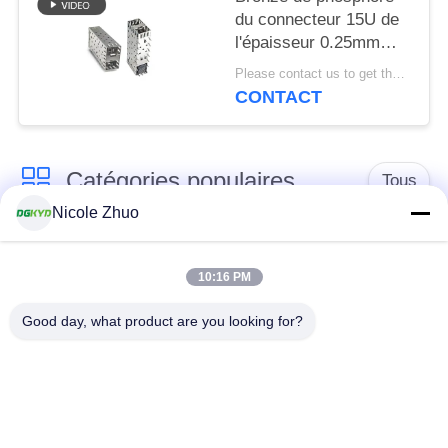
du connecteur 15U de
l'épaisseur 0.25mm
RJ45 SFP de cage de
Please contact us to get the latest price. MOQ:Négociation
DGKYD21SFP1N3A00200B0
CONTACT
2*1
Catégories populaires
Tous
Nicole Zhuo
connecteur de
connecteur protégé
l'Ethernet rj45
par rj45
10:16 PM
Good day, what product are you looking for?
Connecteurs
multiples du port
Port RJ45 simple
RJ45
connecteur de cat6