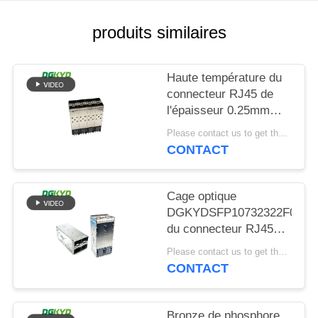
SITEMAP
produits similaires
POLITIQUE
Haute température du
EN
connecteur RJ45 de
l'épaisseur 0.25mm
MATIÈRE
30U SFP résistante
Please contact us to get the latest price. MOQ:Négociation
DE
CONTACT
PROTECTION
DE
Cage optique
LA
DGKYDSFP10732322F0060
du connecteur RJ45
VIE
2X2 de SFP de fibre
Please contact us to get the latest price. MOQ:Négociation
PRIVÉE
CONTACT
Bronze de phosphore