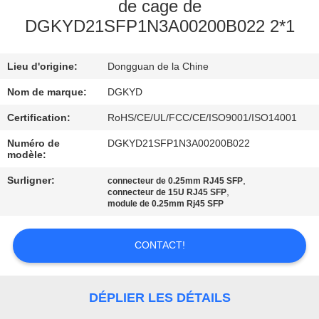
de cage de
DGKYD21SFP1N3A00200B022 2*1
VISITE
D'USINE
Lieu d'origine:
Dongguan de la Chine
CONTRÔLE
Nom de marque:
DGKYD
DE
Certification:
RoHS/CE/UL/FCC/CE/ISO9001/ISO14001
QUALITÉ
Numéro de
DGKYD21SFP1N3A00200B022
modèle:
Surligner:
,
connecteur de 0.25mm RJ45 SFP
CONTACTEZ-
,
connecteur de 15U RJ45 SFP
module de 0.25mm Rj45 SFP
NOUS
CONTACT!
DEMANDEZ
UNE
DÉPLIER LES DÉTAILS
CITATION