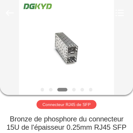
2026
Keyouda
Electronic
Technology
Co.,ltd.
All
Rights
Reserved.
MAISON
PRODUITS
VR
SHOW
AU
SUJET
Connecteur RJ45 de SFP
DE
Bronze de phosphore du connecteur
NOUS
15U de l'épaisseur 0.25mm RJ45 SFP