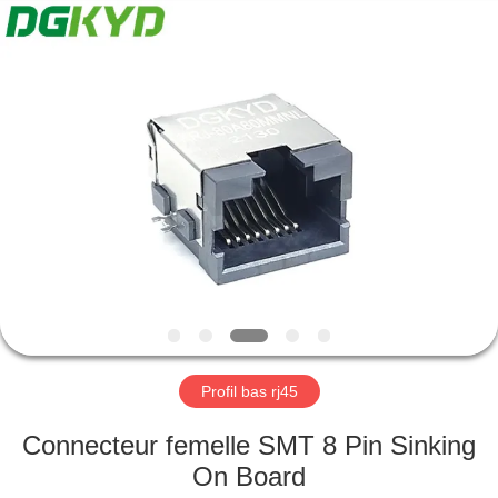
2026
Keyouda
Electronic
Technology
Co.,ltd.
All
Rights
Reserved.
MAISON
PRODUITS
VR
SHOW
AU
SUJET
Profil bas rj45
DE
Connecteur femelle SMT 8 Pin Sinking
NOUS
On Board