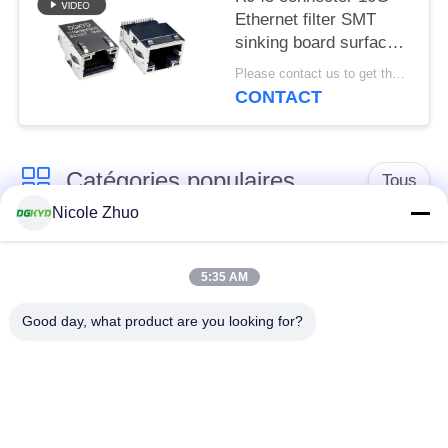
Ethernet filter SMT
sinking board surface
mount Ethernet port
Please contact us to get the latest price. MOQ:Négociation
socket RJ45 female
CONTACT
socket
DGKYD211Q639DF5A7CBS
Catégories populaires
Tous
Nicole Zhuo
connecteur de
connecteur protégé
l'Ethernet rj45
par rj45
5:35 AM
Good day, what product are you looking for?
Connecteurs
multiples du port
Port RJ45 simple
RJ45
connecteur de cat6