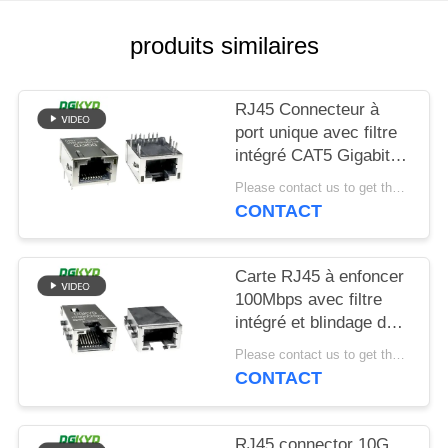
SITEMAP
produits similaires
POLITIQUE
RJ45 Connecteur à
EN
port unique avec filtre
intégré CAT5 Gigabit
MATIÈRE
haut élastique avec
Please contact us to get the latest price. MOQ:1 pièce
DE
lumière LED
CONTACT
DGKYD811Q008FN4A10DB
PROTECTION
DE
Carte RJ45 à enfoncer
LA
100Mbps avec filtre
intégré et blindage de
VIE
bande lumineuse
Please contact us to get the latest price. MOQ:1 pièce
PRIVÉE
DGKYD1311B257CF5W4CB
CONTACT
RJ45 connector 10G