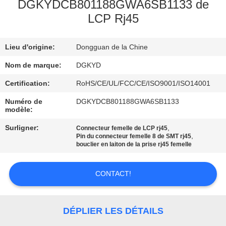
DGKYDCB801188GWA6SB1133 de
LCP Rj45
VISITE
D'USINE
Lieu d'origine:
Dongguan de la Chine
CONTRÔLE
Nom de marque:
DGKYD
DE
Certification:
RoHS/CE/UL/FCC/CE/ISO9001/ISO14001
QUALITÉ
Numéro de
DGKYDCB801188GWA6SB1133
modèle:
Surligner:
,
Connecteur femelle de LCP rj45
CONTACTEZ-
,
Pin du connecteur femelle 8 de SMT rj45
bouclier en laiton de la prise rj45 femelle
NOUS
CONTACT!
DEMANDEZ
UNE
DÉPLIER LES DÉTAILS
CITATION