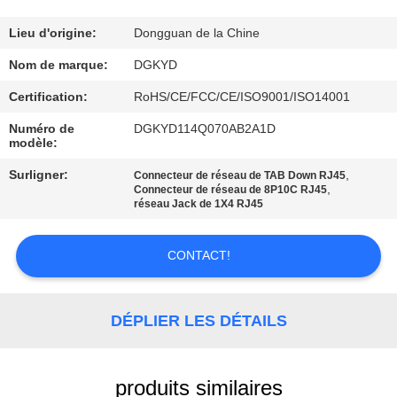
VISITE
Lieu d'origine:
Dongguan de la Chine
D'USINE
Nom de marque:
DGKYD
Certification:
RoHS/CE/FCC/CE/ISO9001/ISO14001
CONTRÔLE
Numéro de
DGKYD114Q070AB2A1D
modèle:
DE
QUALITÉ
Surligner:
,
Connecteur de réseau de TAB Down RJ45
,
Connecteur de réseau de 8P10C RJ45
réseau Jack de 1X4 RJ45
CONTACTEZ-
CONTACT!
NOUS
DEMANDEZ
DÉPLIER LES DÉTAILS
UNE
CITATION
produits similaires