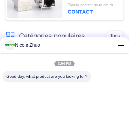
Rj45 avec le
Please contact us to get the latest price. MOQ:1 morceau
transformateur Y/G
CONTACT
LED
Catégories populaires
Tous
Nicole Zhuo
connecteur de
connecteur protégé
l'Ethernet rj45
par rj45
3:04 PM
Good day, what product are you looking for?
Connecteurs
multiples du port
Port RJ45 simple
RJ45
connecteur de cat6
cric rj11
rj45