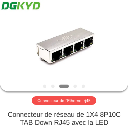
2026
Keyouda
Electronic
Technology
Co.,ltd.
All
Rights
Reserved.
MAISON
PRODUITS
VR
SHOW
AU
SUJET
Connecteur de l'Ethernet rj45
DE
Connecteur de réseau de 1X4 8P10C
NOUS
TAB Down RJ45 avec la LED