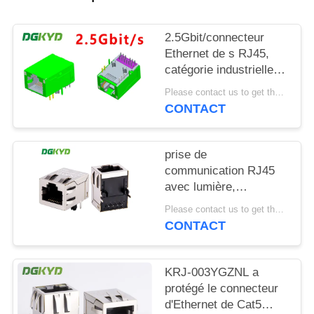
SITEMAP
2.5Gbit/connecteur
Ethernet de s RJ45,
POLITIQUE
catégorie industrielle
Rj45 modulaire Jack de
EN
Please contact us to get the latest price. MOQ:1 morceau
haute performance
CONTACT
MATIÈRE
DE
prise de
PROTECTION
communication RJ45
DE
avec lumière,
connecteur
LA
Please contact us to get the latest price. MOQ:1 morceau
informatique de
CONTACT
VIE
communication 8P8C à
100 Mbps KRJ-
PRIVÉE
SH105WDENL
KRJ-003YGZNL a
protégé le connecteur
d'Ethernet de Cat5