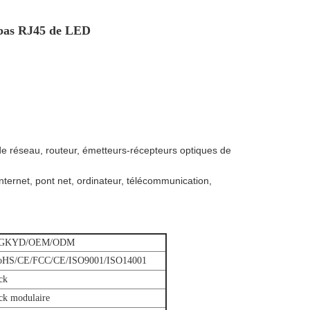
e bas RJ45 de LED
e réseau, routeur, émetteurs-récepteurs optiques de
nternet, pont net, ordinateur, télécommunication,
GKYD/OEM/ODM
oHS/CE/FCC/CE/ISO9001/ISO14001
ck
ck modulaire