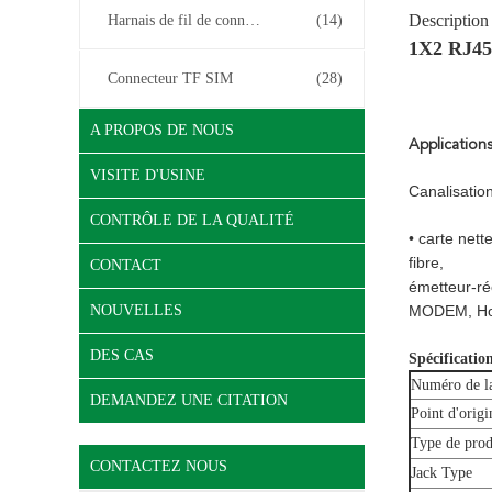
Description
Harnais de fil de connecteur
(14)
1X2 RJ45 
Connecteur TF SIM
(28)
A PROPOS DE NOUS
Applications
VISITE D'USINE
Canalisation
CONTRÔLE DE LA QUALITÉ
• carte net
fibre,
CONTACT
émetteur-réc
NOUVELLES
MODEM, Hom
DES CAS
Spécificatio
Numéro de la
DEMANDEZ UNE CITATION
Point d'origi
Type de pro
CONTACTEZ NOUS
Jack Type