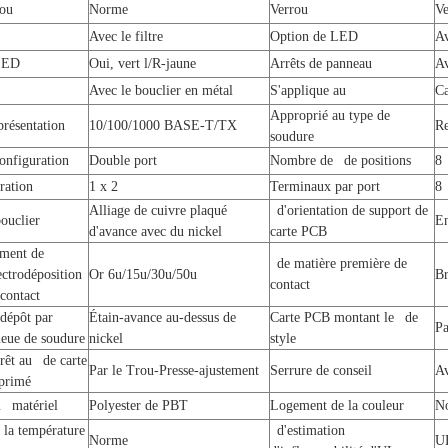
rou
Norme
Verrou
Ve
Avec le filtre
Option de LED
A
LED
Oui, vert l/R-jaune
Arrêts de panneau
Av
Avec le bouclier en métal
S'applique au
Ca
Approprié au type de
présentation
10/100/1000 BASE-T/TX
Re
soudure
onfiguration
Double port
Nombre de de positions
8
ration
1 x 2
Terminaux par port
8
Alliage de cuivre plaqué
d'orientation de support de
bouclier
En
d'avance avec du nickel
carte PCB
ment de
de matière première de
ectrodéposition
Or 6u/15u/30u/50u
Br
contact
 contact
dépôt par
Étain-avance au-dessus de
Carte PCB montant le de
Pa
ueue de soudure
nickel
style
rêt au de carte
Par le Trou-Presse-ajustement
Serrure de conseil
Av
mprimé
 matériel
Polyester de PBT
Logement de la couleur
No
la température
d'estimation
Norme
U