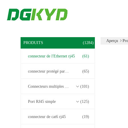
Aperçu
Pro
PRODUITS
(1284)
connecteur de l'Ethernet rj45
(61)
connecteur protégé par rj45
(65)
Connecteurs multiples du port RJ45
(101)
Port RJ45 simple
(125)
connecteur de cat6 rj45
(19)