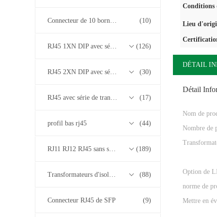
Conditions 
Connecteur de 10 bornes RJ45
(10)
Lieu d'orig
Certificatio
RJ45 1XN DIP avec série de transformateurs base-T 10/100/1000M
(126)
DÉTAIL I
RJ45 2XN DIP avec série de transformateurs base-T 10/100/1000M
(30)
Détail Inf
RJ45 avec série de transformateurs 2.5G/5G/10G Base-T
(17)
Nom de prod
profil bas rj45
(44)
Nombre de p
Transformate
RJ11 RJ12 RJ45 sans série de transformateurs
(189)
Option de 
Transformateurs d'isolement
(88)
norme de pr
Connecteur RJ45 de SFP
(9)
Mettre en év