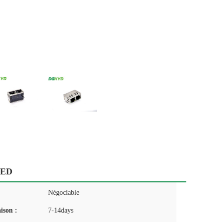
LED
Négociable
aison :
7-14days