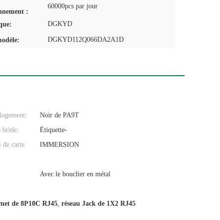
60000pcs par jour
nnement :
DGKYD
que:
DGKYD112Q066DA2A1D
odèle:
 logement:
Noir de PA9T
 bride:
Étiquette-
i de carte
IMMERSION
Avec le bouclier en métal
rnet de 8P10C RJ45
,
réseau Jack de 1X2 RJ45