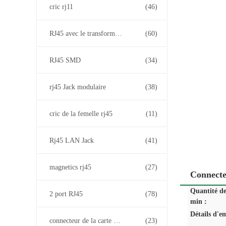
cric rj11
(46)
RJ45 avec le transformateur
(60)
RJ45 SMD
(34)
rj45 Jack modulaire
(38)
cric de la femelle rj45
(11)
Rj45 LAN Jack
(41)
magnetics rj45
(27)
Connect
Quantité d
2 port RJ45
(78)
min :
Détails d'e
connecteur de la carte PCB rj45
(23)