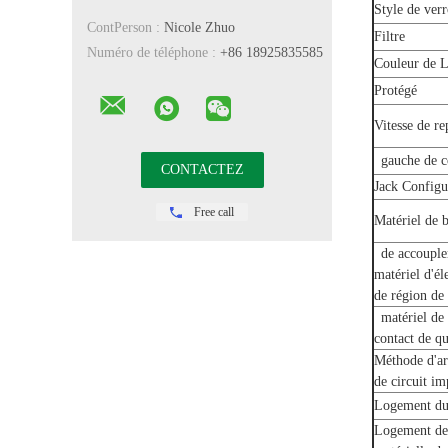
Style de ver
ContPerson :
Nicole Zhuo
Filtre
Numéro de téléphone :
+86 18925835585
Couleur de 
Protégé
Vitesse de re
gauche de c
Jack Configu
Free call
Matériel de 
de accouple
matériel d'él
de région de
matériel de 
contact de q
Méthode d'ar
de circuit i
Logement du
Logement de 