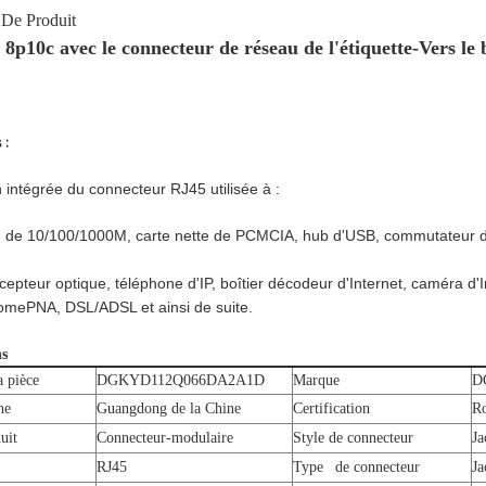
 De Produit
8p10c avec le connecteur de réseau de l'étiquette-Vers l
 :
 intégrée du connecteur RJ45 utilisée à :
te de 10/100/1000M, carte nette de PCMCIA, hub d'USB, commutateur d
epteur optique, téléphone d'IP, boîtier décodeur d'Internet, caméra d'I
ePNA, DSL/ADSL et ainsi de suite.
ns
 pièce
DGKYD112Q066DA2A1D
Marque
D
ne
Guangdong de la Chine
Certification
R
duit
Connecteur-modulaire
Style de connecteur
Ja
RJ45
Type de connecteur
Ja