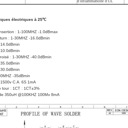
e
d'inflammabilité d'UL
tiques électriques à 25℃
 insertion : 1-100MHZ -1.0dBmax
Rturn : 1-30MHZ -16.0dBmin
-14.0dBmin
-10.0dBmin
 croisé : 1-30MHZ -40.0dBmin
-35.0dBmin
-30.0dBmin
00MHZ -35dBmin
 : 1500v C.A. 6S 1mA
e tour : 1CT : 1CT±3%
C de 350uH @100KHZ 100Mv 8mA