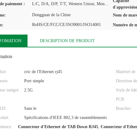
Capacité
de paiement :
L/C, D/A, D/P, T/T, Western Union, MoneyGram
d'approvisio
Dongguan de la Chine
ine:
Nom de mar
RoHS/CE/FCC/CE/ISO9001/ISO14001
n:
Numéro de m
NFOMATION
DESCRIPTION DE PRODUIT
omation
uit:
cric de l'Ethernet rj45
Matériel de
orts:
Port simple
Direction de
ur intégré:
2.5G
Style de bât
PCB:
LED:
Sans le
Bouclier:
oduit:
Spécifications d'IEEE 802,3 de rassemblements
idence:
Connecteur d'Ethernet de TAB Down RJ45
,
Connecteur d'Ethe