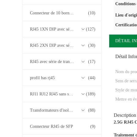
Conditions 
Connecteur de 10 bornes RJ45
(10)
Lieu d'orig
Certificatio
RJ45 1XN DIP avec série de transformateurs base-T 10/100/1000M
(127)
DÉTAIL I
RJ45 2XN DIP avec série de transformateurs base-T 10/100/1000M
(30)
Détail Inf
RJ45 avec série de transformateurs 2.5G/5G/10G Base-T
(17)
Nom du prod
profil bas rj45
(44)
Sens de serr
Style de mo
RJ11 RJ12 RJ45 sans série de transformateurs
(189)
Mettre en év
Transformateurs d'isolement
(88)
Description
2.5G RJ45 C
Connecteur RJ45 de SFP
(9)
Traitement d