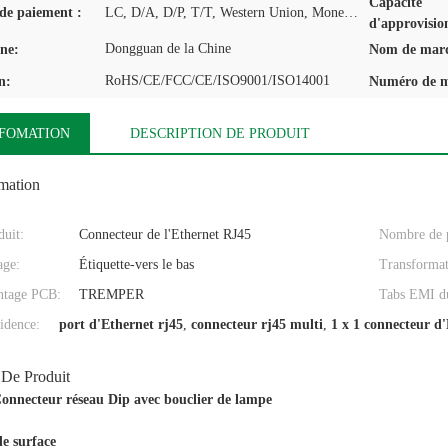
Capacité
de paiement :
LC, D/A, D/P, T/T, Western Union, MoneyGram
d'approvisio
Dongguan de la Chine
ine:
Nom de mar
RoHS/CE/FCC/CE/ISO9001/ISO14001
n:
Numéro de m
NFOMATION
DESCRIPTION DE PRODUIT
omation
uit:
Connecteur de l'Ethernet RJ45
Nombre de p
age:
Étiquette-vers le bas
Transformat
ntage PCB:
TREMPER
Tabs EMI du
idence:
port d'Ethernet rj45
,
connecteur rj45 multi
,
1 x 1 connecteur d
 De Produit
onnecteur réseau Dip avec bouclier de lampe
e surface