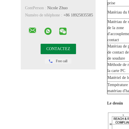
prise
ContPerson :
Nicole Zhuo
Matériau du 
Numéro de téléphone :
+86 18925835585
Matériau de 
de la zone
d'accoupleme
contact
Matériau de 
de contact de
de soudure
Free call
Méthode de ré
la carte PC
Matériel de 
Température
matériau d'ha
Le dessin