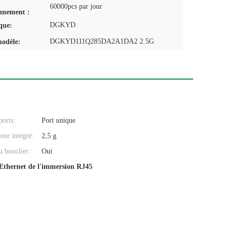
60000pcs par jour
nnement :
DGKYD
que:
DGKYD111Q285DA2A1DA2 2.5G
odèle:
orts:
Port unique
eur intégré:
2,5 g
 bouclier:
Oui
'Ethernet de l'immersion RJ45