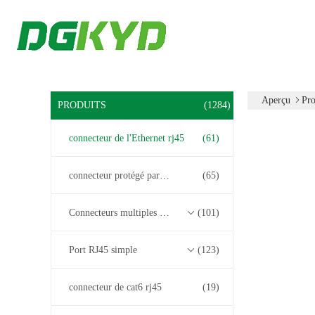
Aperçu
Pro
PRODUITS
(1284)
connecteur de l'Ethernet rj45
(61)
connecteur protégé par rj45
(65)
Connecteurs multiples du port RJ45
(101)
Port RJ45 simple
(123)
connecteur de cat6 rj45
(19)