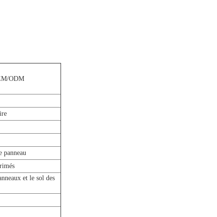
EM/ODM
ire
de panneau
primés
anneaux et le sol des