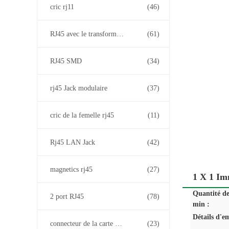
cric rj11
(46)
RJ45 avec le transformateur
(61)
RJ45 SMD
(34)
rj45 Jack modulaire
(37)
cric de la femelle rj45
(11)
Rj45 LAN Jack
(42)
magnetics rj45
(27)
1 X 1 Im
Quantité d
2 port RJ45
(78)
min :
Détails d'e
connecteur de la carte PCB rj45
(23)