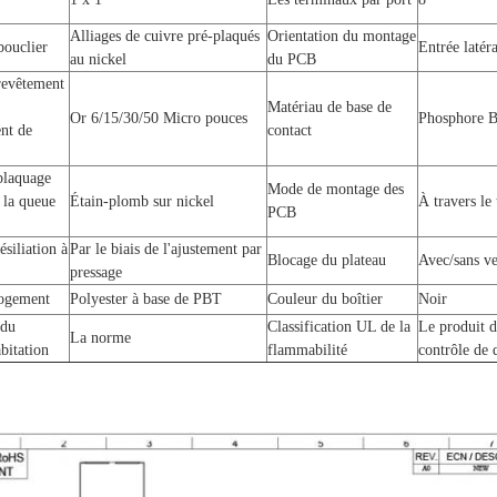
Alliages de cuivre pré-plaqués
Orientation du montage
bouclier
Entrée latéra
au nickel
du PCB
revêtement
Matériau de base de
Or 6/15/30/50 Micro pouces
Phosphore B
nt de
contact
plaquage
Mode de montage des
 la queue
Étain-plomb sur nickel
À travers le
PCB
siliation à
Par le biais de l'ajustement par
Blocage du plateau
Avec/sans ve
pressage
logement
Polyester à base de PBT
Couleur du boîtier
Noir
 du
Classification UL de la
Le produit d
La norme
bitation
flammabilité
contrôle de q