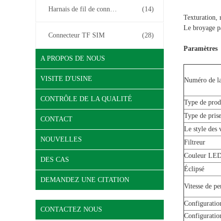
Harnais de fil de connecteur
(14)
Texturation, 
Le broyage pa
Connecteur TF SIM
(28)
Paramètres
A PROPOS DE NOUS
VISITE D'USINE
Numéro de la
CONTRÔLE DE LA QUALITÉ
Type de prod
Type de pris
CONTACT
Le style des 
NOUVELLES
Filtreur
Couleur LE
DES CAS
Éclipsé
DEMANDEZ UNE CITATION
Vitesse de p
Configuratio
CONTACTEZ NOUS
Configuratio