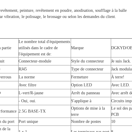
revêtement, peinture, revêtement en poudre, anodisation, soufflage à la balle
r vibration, le polissage, le brossage ou selon les demandes du client.
Le nombre total d'équipements
 partie
utilisés dans le cadre de
Marque
DGKYD/O
l'équipement est de:
uit
Connecteur-module
Style du connecteur
Je suis Jack.
e
RJ45
Type de connecteur
Jack modula
verrous
La norme
Fermeture
À terre!
Avec filtre
Option LED
Avec LED.
D
L-vert/R-jaune
Arrêt du panneau
Avec arrêt 
- Oui, oui.
S'applique à
Circuits im
Options de mise à la
Le sol des p
erformance
2.5G BASE-TX
terre
PCB
n du port
Port unique
Nombre de postes
10
n de la
1 x 1
Les terminaux par port
8