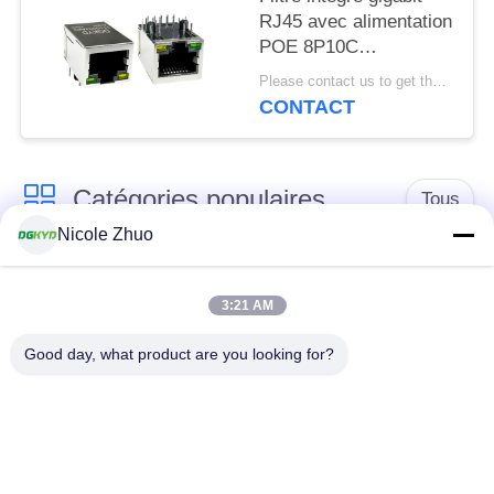
RJ45 avec alimentation
POE 8P10C
DGKYD111Q334AB2A1DP
Please contact us to get the latest price. MOQ:1 pièce
CONTACT
Catégories populaires
Tous
Nicole Zhuo
connecteur de
connecteur protégé
l'Ethernet rj45
par rj45
3:21 AM
Good day, what product are you looking for?
Connecteurs
multiples du port
Port RJ45 simple
RJ45
connecteur de cat6