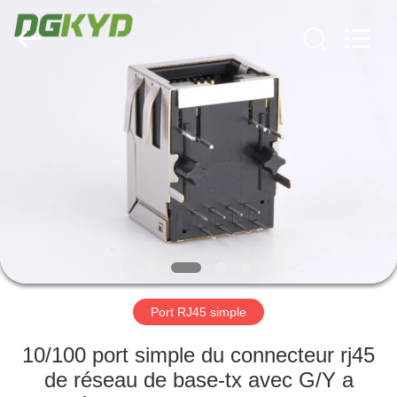
2026
Keyouda
Electronic
Technology
Co.,ltd.
All
Rights
Reserved.
MAISON
PRODUITS
VR
SHOW
AU
SUJET
Port RJ45 simple
DE
10/100 port simple du connecteur rj45
NOUS
de réseau de base-tx avec G/Y a