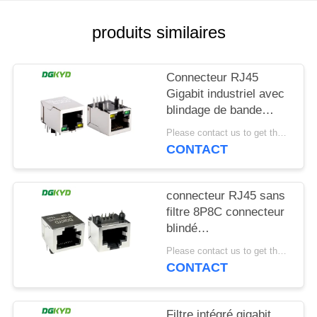
SITEMAP
produits similaires
POLITIQUE
Connecteur RJ45
EN
Gigabit industriel avec
blindage de bande
MATIÈRE
lumineuse TAB DOWN
Please contact us to get the latest price. MOQ:1 pièce
DE
DGKYD111Q042AB2A1D
CONTACT
PROTECTION
DE
connecteur RJ45 sans
LA
filtre 8P8C connecteur
blindé
VIE
DGKYD561188GWA1DY128
Please contact us to get the latest price. MOQ:1 pièce
PRIVÉE
CONTACT
Filtre intégré gigabit