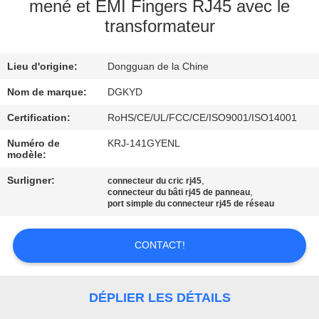
mené et EMI Fingers RJ45 avec le
transformateur
VISITE
D'USINE
Lieu d'origine:
Dongguan de la Chine
CONTRÔLE
Nom de marque:
DGKYD
DE
Certification:
RoHS/CE/UL/FCC/CE/ISO9001/ISO14001
QUALITÉ
Numéro de
KRJ-141GYENL
modèle:
Surligner:
,
connecteur du cric rj45
CONTACTEZ-
,
connecteur du bâti rj45 de panneau
port simple du connecteur rj45 de réseau
NOUS
CONTACT!
DEMANDEZ
UNE
DÉPLIER LES DÉTAILS
CITATION