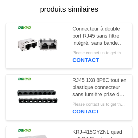
produits similaires
SITEMAP
Connecteur à double
POLITIQUE
port RJ45 sans filtre
EN
intégré, sans bande
lumineuse, épingle de
MATIÈRE
Please contact us to get the latest price. MOQ:1 pièce
blindage avant 4,57
CONTACT
DE
mm
PROTECTION
DGKYD112B035HWA1D13
RJ45 1X8 8P8C tout en
DE
plastique connecteur
LA
sans lumière prise de
VIE
réseau
Please contact us to get the latest price. MOQ:1 pièce
DGKYD561888IWA1DY1022
CONTACT
PRIVÉE
KRJ-415GYZNL quad