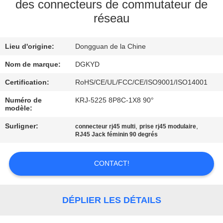
des connecteurs de commutateur de
réseau
VISITE
D'USINE
Lieu d'origine:
Dongguan de la Chine
CONTRÔLE
Nom de marque:
DGKYD
DE
Certification:
RoHS/CE/UL/FCC/CE/ISO9001/ISO14001
QUALITÉ
Numéro de
KRJ-5225 8P8C-1X8 90°
modèle:
Surligner:
,
,
connecteur rj45 multi
prise rj45 modulaire
CONTACTEZ-
RJ45 Jack féminin 90 degrés
NOUS
CONTACT!
DEMANDEZ
UNE
DÉPLIER LES DÉTAILS
CITATION