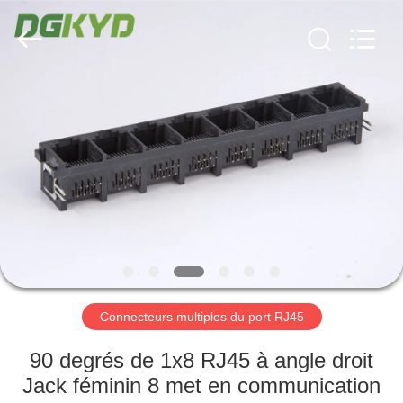
2026
Keyouda
Electronic
Technology
Co.,ltd.
All
Rights
Reserved.
MAISON
PRODUITS
VR
SHOW
AU
SUJET
Connecteurs multiples du port RJ45
DE
90 degrés de 1x8 RJ45 à angle droit
NOUS
Jack féminin 8 met en communication