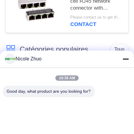
cell RJ45 network
connector with
100Mbps integrated
Please contact us to get the latest price. MOQ:1 pièce
Ethernet filtering
CONTACT
shielding strip light
Catégories populaires
Tous
Nicole Zhuo
connecteur de
connecteur protégé
l'Ethernet rj45
par rj45
10:36 AM
Good day, what product are you looking for?
Connecteurs
multiples du port
Port RJ45 simple
RJ45
connecteur de cat6
cric rj11
rj45