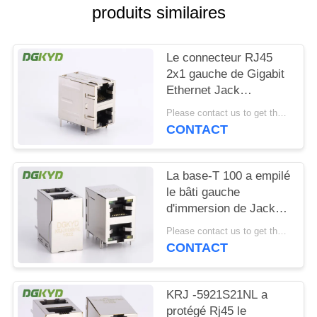
produits similaires
SITEMAP
Le connecteur RJ45
POLITIQUE
2x1 gauche de Gigabit
Ethernet Jack
EN
modulaire 2 a
Please contact us to get the latest price. MOQ:1 morceau
MATIÈRE
compensé le St/Jk
CONTACT
avec la LED
DE
PROTECTION
La base-T 100 a empilé
DE
le bâti gauche
d'immersion de Jack
LA
With Magnetics Right
Please contact us to get the latest price. MOQ:1 morceau
VIE
Angle du module 2
CONTACT
PRIVÉE
RJ45
KRJ -5921S21NL a
protégé Rj45 le