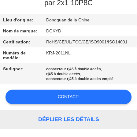
par 2x1 10P8C
VISITE
Lieu d'origine:
Dongguan de la Chine
D'USINE
Nom de marque:
DGKYD
CONTRÔLE
Certification:
RoHS/CE/UL/FCC/CE/ISO9001/ISO14001
DE
Numéro de
KRJ-2011NL
modèle:
QUALITÉ
Surligner:
,
connecteur rj45 à double accès
,
rj45 à double accès
CONTACTEZ-
connecteur rj45 à double accès empilé
NOUS
CONTACT!
DEMANDEZ
UNE
DÉPLIER LES DÉTAILS
CITATION