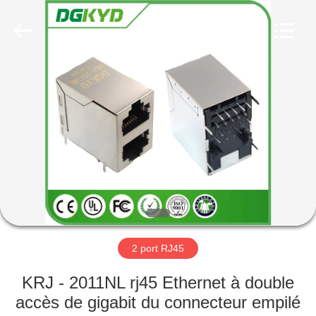
2026
Keyouda
Electronic
Technology
Co.,ltd.
All
Rights
Reserved.
MAISON
PRODUITS
VR
SHOW
AU
SUJET
2 port RJ45
DE
KRJ - 2011NL rj45 Ethernet à double
NOUS
accès de gigabit du connecteur empilé