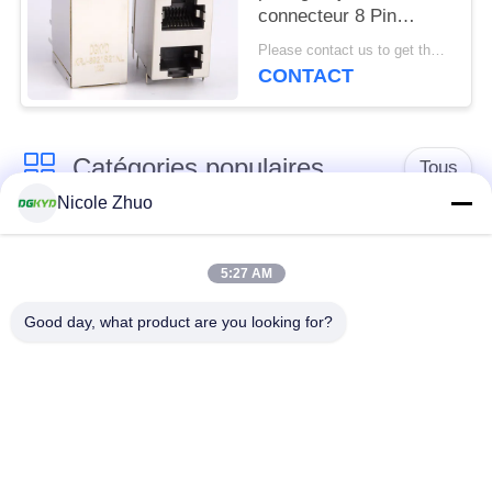
connecteur 8 Pin
Modular Jack que 2x1
Please contact us to get the latest price. MOQ:1 morceau
a compensé la pile
CONTACT
Jack
Catégories populaires
Tous
Nicole Zhuo
connecteur de
connecteur protégé
l'Ethernet rj45
par rj45
5:27 AM
Good day, what product are you looking for?
Connecteurs
multiples du port
Port RJ45 simple
RJ45
connecteur de cat6
cric rj11
rj45