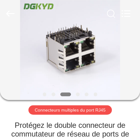
2026
Keyouda
Electronic
Technology
Co.,ltd.
All
Rights
Reserved.
MAISON
PRODUITS
VR
SHOW
AU
SUJET
Connecteurs multiples du port RJ45
DE
Protégez le double connecteur de
NOUS
commutateur de réseau de ports de