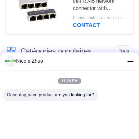
cell RJ45 network
connector with
100Mbps integrated
Please contact us to get the latest price. MOQ:1 pièce
Ethernet filtering
CONTACT
shielding strip light
Catégories populaires
Tous
Nicole Zhuo
connecteur de
connecteur protégé
l'Ethernet rj45
par rj45
11:29 PM
Good day, what product are you looking for?
Connecteurs
multiples du port
Port RJ45 simple
RJ45
connecteur de cat6
cric rj11
rj45