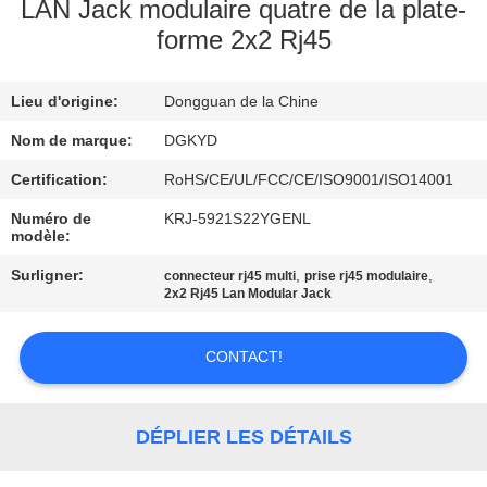
LAN Jack modulaire quatre de la plate-
forme 2x2 Rj45
VISITE
D'USINE
Lieu d'origine:
Dongguan de la Chine
CONTRÔLE
Nom de marque:
DGKYD
DE
Certification:
RoHS/CE/UL/FCC/CE/ISO9001/ISO14001
QUALITÉ
Numéro de
KRJ-5921S22YGENL
modèle:
Surligner:
,
,
connecteur rj45 multi
prise rj45 modulaire
CONTACTEZ-
2x2 Rj45 Lan Modular Jack
NOUS
CONTACT!
DEMANDEZ
UNE
DÉPLIER LES DÉTAILS
CITATION