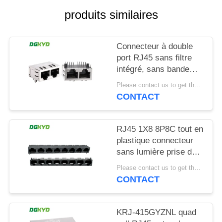
produits similaires
SITEMAP
Connecteur à double
POLITIQUE
port RJ45 sans filtre
EN
intégré, sans bande
lumineuse, épingle de
MATIÈRE
Please contact us to get the latest price. MOQ:1 pièce
blindage avant 4,57
CONTACT
DE
mm
PROTECTION
DGKYD112B035HWA1D13
RJ45 1X8 8P8C tout en
DE
plastique connecteur
LA
sans lumière prise de
VIE
réseau
Please contact us to get the latest price. MOQ:1 pièce
DGKYD561888IWA1DY1022
CONTACT
PRIVÉE
KRJ-415GYZNL quad