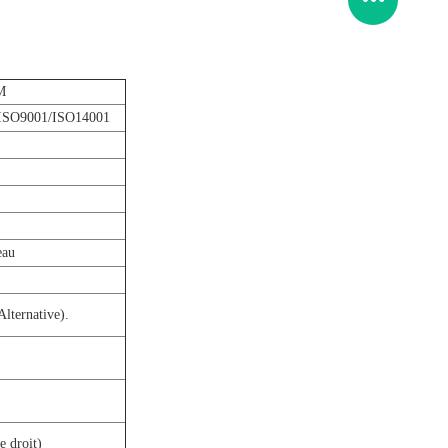
M
ISO9001/ISO14001
eau
Alternative).
e droit)