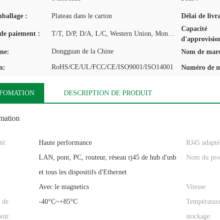
mballage :
Plateau dans le carton
Délai de livr
Capacité
de paiement :
T/T, D/P, D/A, L/C, Western Union, MoneyGram
d'approvisio
Dongguan de la Chine
ine:
Nom de mar
RoHS/CE/UL/FCC/CE/ISO9001/ISO14001
n:
Numéro de m
NFOMATION
DESCRIPTION DE PRODUIT
omation
té:
Haute performance
RJ45 adapté
LAN, pont, PC, routeur, réseau rj45 de hub d'usb
Nom du pro
et tous les dispositifs d'Ethernet
Avec le magnetics
Vitesse:
 de
-40°C~+85°C
Températur
ent:
stockage: