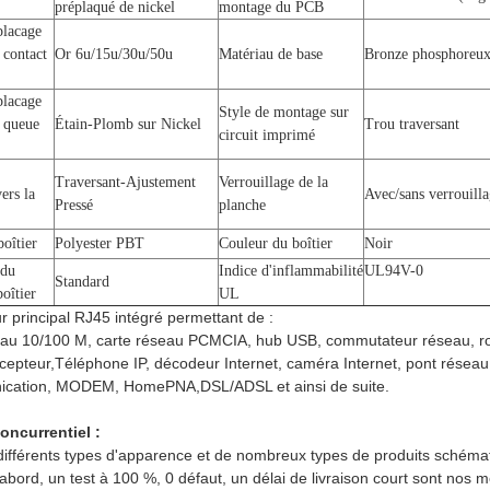
préplaqué de nickel
montage du PCB
placage
 contact
Or 6u/15u/30u/50u
Matériau de base
Bronze phosphoreu
placage
Style de montage sur
e queue
Étain-Plomb sur Nickel
Trou traversant
circuit imprimé
Traversant-Ajustement
Verrouillage de la
ers la
Avec/sans verrouilla
Pressé
planche
oîtier
Polyester PBT
Couleur du boîtier
Noir
 du
Indice d'inflammabilité
UL94V-0
Standard
oîtier
UL
r principal RJ45 intégré permettant de :
eau 10/100 M, carte réseau PCMCIA, hub USB, commutateur réseau, rout
cepteur,
Téléphone IP, décodeur Internet, caméra Internet, pont réseau,
nication, MODEM, HomePNA,
DSL/ADSL et ainsi de suite.
oncurrentiel :
ifférents types d'apparence et de nombreux types de produits schémati
'abord, un test à 100 %, 0 défaut, un délai de livraison court sont nos m