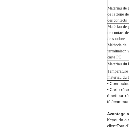
Matériau de 
de la zone de
des contacts
Matériau de 
de contact d
de soudure
Méthode de
terminaison v
carte PC
Matériau du b
Température
matériau du b
• Connecteu
• Carte rés
émetteur-ré
télécommu
Avantage c
Keyouda a d
client
Tout d