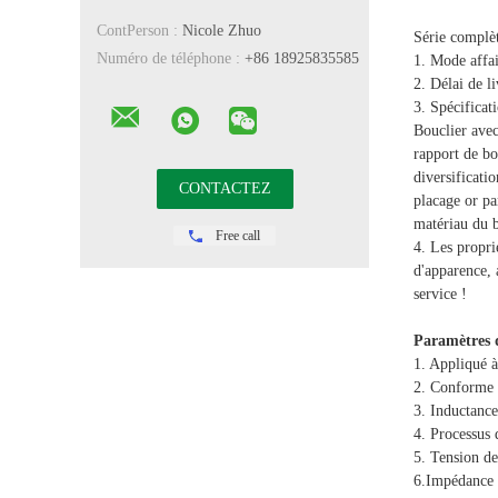
ContPerson :
Nicole Zhuo
Série complèt
Numéro de téléphone :
+86 18925835585
1. Mode affai
2. Délai de l
3. Spécificat
Bouclier ave
rapport de b
diversificati
placage or p
matériau du 
Free call
4. Les propri
d'apparence, 
service !
Paramètres 
1. Appliqué 
2. Conforme
3. Inductanc
4. Processus
5. Tension d
6.Impédance 