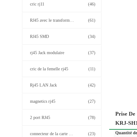
cric rj11
(46)
RJ45 avec le transformateur
(61)
RJ45 SMD
(34)
rj45 Jack modulaire
(37)
cric de la femelle rj45
(11)
Rj45 LAN Jack
(42)
magnetics rj45
(27)
Prise De
2 port RJ45
(78)
KRJ-SH
Quantité d
connecteur de la carte PCB rj45
(23)