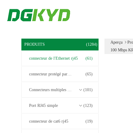
Aperçu
Pro
PRODUITS
(1284)
100 Mbps 
connecteur de l'Ethernet rj45
(61)
connecteur protégé par rj45
(65)
Connecteurs multiples du port RJ45
(101)
Port RJ45 simple
(123)
connecteur de cat6 rj45
(19)