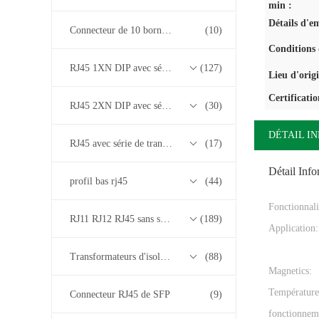
min :
Détails d'e
Connecteur de 10 bornes RJ45
(10)
Conditions 
RJ45 1XN DIP avec série de transformateurs base-T 10/100/1000M
(127)
Lieu d'orig
Certificatio
RJ45 2XN DIP avec série de transformateurs base-T 10/100/1000M
(30)
DÉTAIL I
RJ45 avec série de transformateurs 2.5G/5G/10G Base-T
(17)
Détail Inf
profil bas rj45
(44)
Fonctionnali
RJ11 RJ12 RJ45 sans série de transformateurs
(189)
Application:
Transformateurs d'isolement
(88)
Magnetics:
Température
Connecteur RJ45 de SFP
(9)
fonctionnem