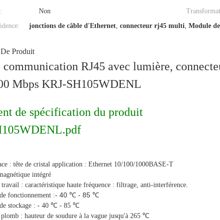
:
Non
Transformat
idence:
jonctions de câble d'Ethernet
,
connecteur rj45 multi
,
Module de
 De Produit
e communication RJ45 avec lumière, connecte
100 Mbps KRJ-SH105WDENL
t de spécification du produit
H105WDENL.pdf
ace : tête de cristal application : Ethernet 10/100/1000BASE-T
magnétique intégré
ravail : caractéristique haute fréquence : filtrage, anti-interférence.
- 40 ℃ - 85 ℃
de fonctionnement :
de stockage : - 40 ℃ - 85 ℃
 plomb : hauteur de soudure à la vague jusqu'à 265 ℃