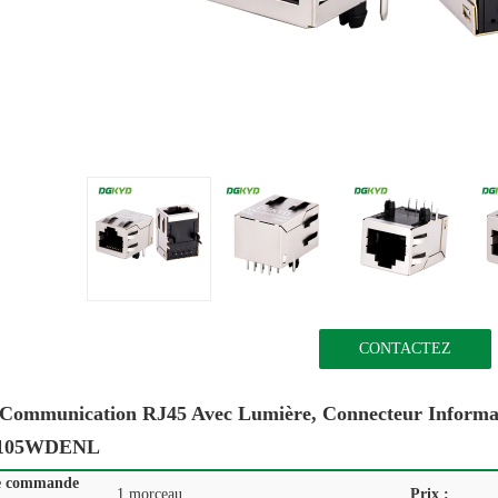
CONTACTEZ
 Communication RJ45 Avec Lumière, Connecteur Inform
105WDENL
e commande
1 morceau
Prix :