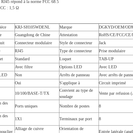
ce RJ45 répond à la norme FCC 68.5
 CC : 1,5 Ω
ièce
KRJ-SH105WDENL
Marque
DGKYD/OEM/OD
e
Guangdong de Chine
Attestation
RoHS/CE/FCC/CE/
uit
Connecteur modulaire
Style de connecteur
Jack
e
RJ45
Type de connecteur
Prise modulaire
et
Standard
Loquet
TAB-UP
Avec filtre
Options LED
Avec LED
 LED
Non
Arrêts de panneau
Avec arrêts de pann
Oui
S'applique à
Circuit imprimé
Convient au type de
10/100/BASE-T/TX
Vente par refusion (
soudage
n des
Ports uniques
Nombre de postes
8
n des
1X1
Terminaux par port
8
Alliage de cuivre
Orientation de
bouclier
Entrée latérale (angl