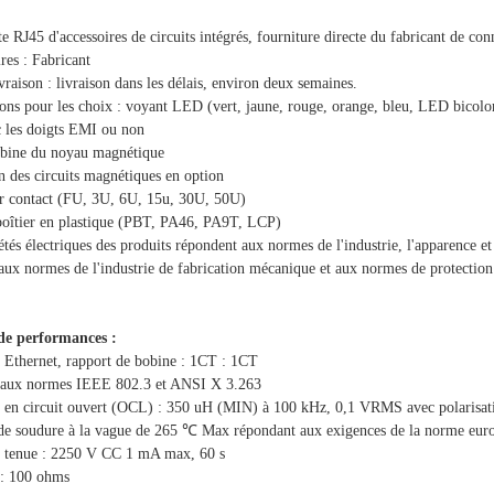
e RJ45 d'accessoires de circuits intégrés, fourniture directe du fabricant de co
res : Fabricant
ivraison : livraison dans les délais, environ deux semaines.
ions pour les choix : voyant LED (vert, jaune, rouge, orange, bleu, LED bicolo
c les doigts EMI ou non
obine du noyau magnétique
on des circuits magnétiques en option
ar contact (FU, 3U, 6U, 15u, 30U, 50U)
boîtier en plastique (PBT, PA46, PA9T, LCP)
étés électriques des produits répondent aux normes de l'industrie, l'apparence 
aux normes de l'industrie de fabrication mécanique et aux normes de protection d
de performances :
à Ethernet, rapport de bobine : 1CT : 1CT
 aux normes IEEE 802.3 et ANSI X 3.263
e en circuit ouvert (OCL) : 350 uH (MIN) à 100 kHz, 0,1 VRMS avec polarisa
 de soudure à la vague de 265 ℃ Max répondant aux exigences de la norme e
e tenue : 2250 V CC 1 mA max, 60 s
: 100 ohms