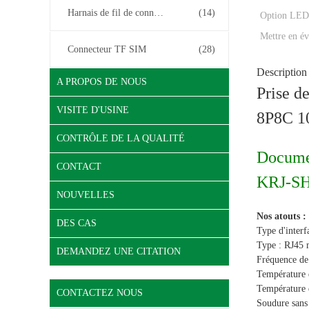
Harnais de fil de connecteur
(14)
Option LED
Mettre en év
Connecteur TF SIM
(28)
Description
A PROPOS DE NOUS
Prise d
VISITE D'USINE
8P8C 
CONTRÔLE DE LA QUALITÉ
Documen
CONTACT
KRJ-S
NOUVELLES
Nos atouts :
DES CAS
Type d'interf
Type : RJ45 
DEMANDEZ UNE CITATION
Fréquence de t
Température 
Température 
CONTACTEZ NOUS
Soudure sans