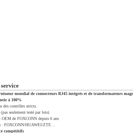
service
nisseur mondial de connecteurs RJ45 intégrés et de transformateurs magn
antie à 100%
s des contrôles stricts.
 (pas seulement testé par lots)
t OEM de FOXCONN depuis 6 ans
tenu : FOXCONN/HUAWEI/ZTE…
ice compétitifs