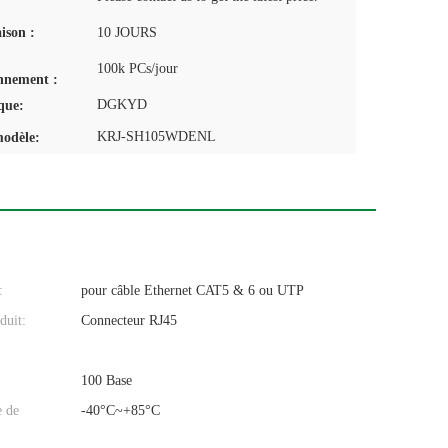
aison :
10 JOURS
100k PCs/jour
nnement :
DGKYD
que:
KRJ-SH105WDENL
odèle:
:
pour câble Ethernet CAT5 & 6 ou UTP
duit:
Connecteur RJ45
100 Base
e de
-40°C~+85°C