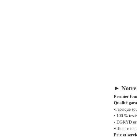
► Notre 
Premier four
Qualité gar
•Fabriqué sou
• 100 % testé
• DGKYD es
•Client re
Prix ​​et serv