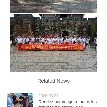
SITEMAP
POLITIQUE
EN
MATIÈRE
DE
PROTECTION
DE
LA
VIE
Related News
PRIVÉE
2026-03-08
Rendez hommage à toutes les