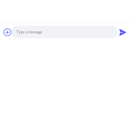
Photo
Video Call
Audio Call