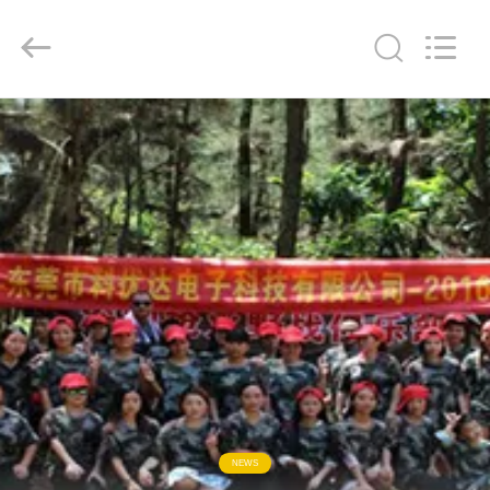
2026
Keyouda
Electronic
Technology
Co.,ltd.
All
Rights
Reserved.
MAISON
PRODUITS
VR
SHOW
AU
SUJET
DE
NOUS
NEWS