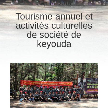
Sep 16, 2016
VISITE
Tourisme annuel et
D'USINE
activités culturelles
CONTRÔLE
de société de
DE
keyouda
QUALITÉ
CONTACTEZ-
NOUS
DEMANDEZ
UNE
CITATION