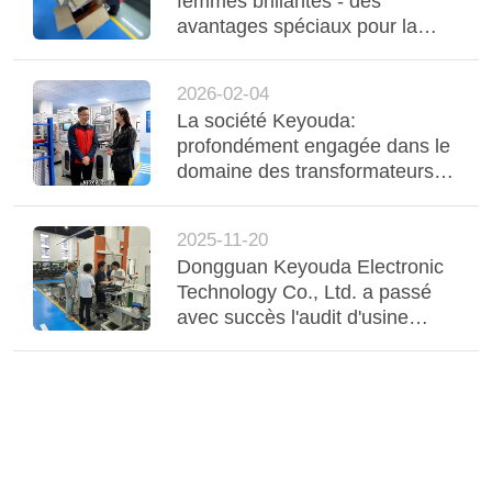
femmes brillantes - des
avantages spéciaux pour la
Journée internationale de la
femme sont offerts
2026-02-04
chaleureusement
La société Keyouda:
profondément engagée dans le
domaine des transformateurs
RJ45 et réseau, visitant le site
de fabrication intelligent du
2025-11-20
Centre de convergence des
Dongguan Keyouda Electronic
médias de Qingxi.
Technology Co., Ltd. a passé
avec succès l'audit d'usine
conjoint par des clients du
Japon et de Taïwan.