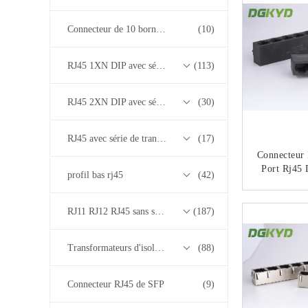
1
Connecteur de 10 bornes RJ45
(10)
RJ45 1XN DIP avec série de transformateurs base-T 10/100/1000M
(113)
RJ45 2XN DIP avec série de transformateurs base-T 10/100/1000M
(30)
RJ45 avec série de transformateurs 2.5G/5G/10G Base-T
(17)
Connecteur 
Port Rj45
profil bas rj45
(42)
De Noir De 
Trans
CO
RJ11 RJ12 RJ45 sans série de transformateurs
(187)
Transformateurs d'isolement
(88)
Connecteur RJ45 de SFP
(9)