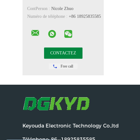
ContPerson :
Nicole Zhuo
Numéro de téléphone :
+86 18925835585
Free call
Keyouda Electronic Technology Co.,ltd
Téléphone:
86--18925835585