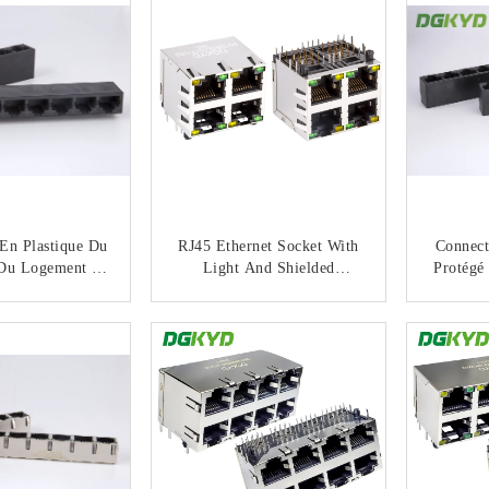
A022
En Plastique Du
RJ45 Ethernet Socket With
Connect
 Du Logement 6
Light And Shielded
Protégé
Prix Usine Sans
Communication Interface
Scok
formateur
Metal Shielded 2X2 Double
Un
NTACTEZ
CONTACTEZ
Deck 4 Port RJ45
Commut
Connectors Without
Transfomer
DGKYD59212288DB1A1D
Y1C022