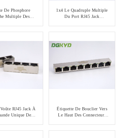
ze De Phosphore
1x4 Le Quadruple Multiple
he Multiple Des
Du Port RJ45 Jack
eurs PBT De 10Pin
Modulaire Met En
RJ45
Communication Le
CONTACTEZ
CONTACTEZ
112Q187AB1A1D
Connecteur Combiné Pour
Le Commutateur De LAN
 Voûte RJ45 Jack À
Étiquette De Bouclier Vers
ande Unique De
Le Haut Des Connecteurs
eurs Multiples De
Multiples Combinés De Port
Du Port RJ45 Du
Du Bâti RJ45 De Carte PCB
CONTACTEZ
CONTACTEZ
uadruple 1x4
Du Port 1x8 Avec Y/G LED