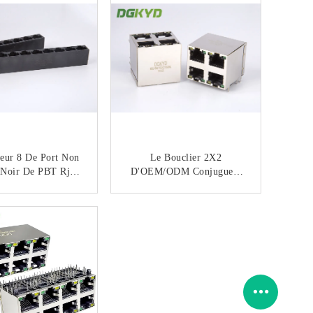
eur 8 De Port Non
Le Bouclier 2X2
 Noir De PBT Rj45
D'OEM/ODM Conjuguent
et À Commande
Le Port RJ45 Jack
ique Pour Le
Modulaire De La Plate-
CONTACTEZ
CONTACTEZ
ateur D'Ethernet
Forme 4 Sans Transfomer