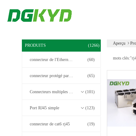
Aperçu
Pro
PRODUITS
(1266)
mots clés:"
rj
connecteur de l'Ethernet rj45
(60)
connecteur protégé par rj45
(65)
Connecteurs multiples du port RJ45
(101)
Port RJ45 simple
(123)
connecteur de cat6 rj45
(19)