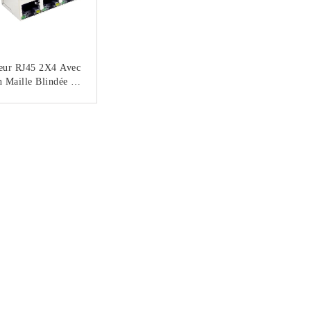
eur RJ45 2X4 Avec
n Maille Blindée À
 Lumineuse Prise
Modulaire
CONTACTEZ
59212488AB1A1D
Y1E022