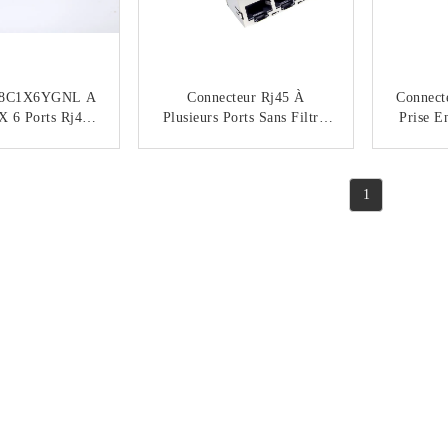
P8C1X6YGNL A
Connecteur Rj45 À
Connect
X 6 Ports Rj45
Plusieurs Ports Sans Filtre,
Prise E
nin Rj45 Multi
Interface Modulaire
Bande
c La LED
Ethernet Socket
NTACTEZ
CONTACTEZ
Dgkyd59212488hwa1dy1a1
DGKYD
1
27