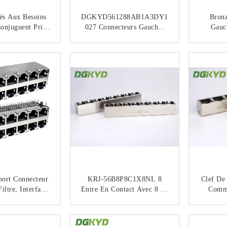
és Aux Besoins
DGKYD561288AB1A3DY1
Bron
onjuguent Prise
027 Connecteurs Gauches
Gauc
D'Ethernet De
Multiples De La Prise 1x2
Connect
a Femelle 8 De
RJ45 De Côté De 90 Degrés
NTACTEZ
CONTACTEZ
s De Port De La
Avec La LED
DGKYD
Forme RJ45
port Connecteur
KRJ-56B8P8C1X8NL 8
Clef De
iltre, Interface
Entre En Contact Avec 8 Le
Comm
e Avec Prise
Port Modulaire De Multiple
Connect
hernet
Du Connecteur 1X8 De La
Port 
NTACTEZ
CONTACTEZ
12688HWA1DY
Position Rj45
Q