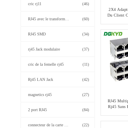
cric rj11
(46)
2X4 Adapt
Du Client C
RJ45 avec le transformateur
(60)
Multiple 
Port De L
CO
Connecteur
RJ45 SMD
(34)
Plate-
rj45 Jack modulaire
(37)
cric de la femelle rj45
(11)
Rj45 LAN Jack
(42)
magnetics rj45
(27)
RJ45 Multi
Rj45 Sans F
2 port RJ45
(84)
Modulair
Et
CO
DGKYD592
connecteur de la carte PCB rj45
(22)