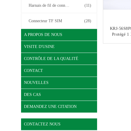
Harnais de fil de connecteur
(11)
Connecteur TF SIM
(28)
KRJ-56S8
Protégé 1 
A PROPOS DE NOUS
Jack Fémi
Ave
VISITE D'USINE
CO
CONTRÔLE DE LA QUALITÉ
CONTACT
NOUVELLES
DES CAS
DEMANDEZ UNE CITATION
CONTACTEZ NOUS