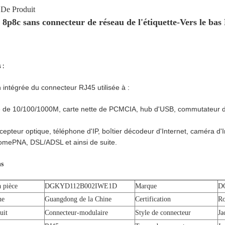
 De Produit
8p8c sans connecteur de réseau de l'étiquette-Vers le ba
 :
 intégrée du connecteur RJ45 utilisée à :
te de 10/100/1000M, carte nette de PCMCIA, hub d'USB, commutateur d
epteur optique, téléphone d'IP, boîtier décodeur d'Internet, caméra d'I
ePNA, DSL/ADSL et ainsi de suite.
ns
 pièce
DGKYD112B002IWE1D
Marque
D
ne
Guangdong de la Chine
Certification
R
duit
Connecteur-modulaire
Style de connecteur
Ja