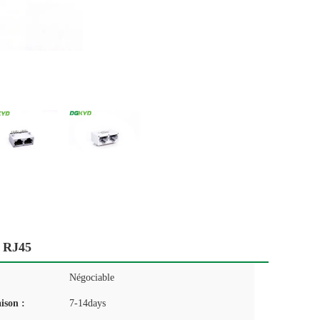
n RJ45
Négociable
aison :
7-14days