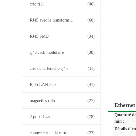
cric rj11
(46)
RJ45 avec le transformateur
(60)
RJ45 SMD
(34)
rj45 Jack modulaire
(38)
cric de la femelle rj45
(11)
Rj45 LAN Jack
(41)
magnetics rj45
(27)
Ethernet
Quantité d
2 port RJ45
(78)
min :
Détails d'e
connecteur de la carte PCB rj45
(23)