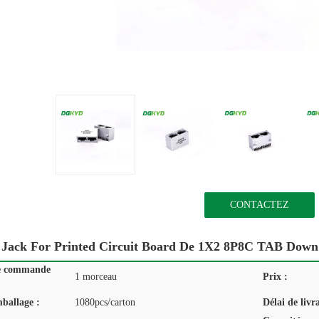
CONTACTEZ
 Jack For Printed Circuit Board De 1X2 8P8C TAB Dow
e commande
1 morceau
Prix :
mballage :
1080pcs/carton
Délai de livr