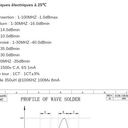
tiques électriques à 25℃
 insertion : 1-100MHZ -1.0dBmax
Rturn : 1-30MHZ -16.0dBmin
-14.0dBmin
-10.0dBmin
 croisé : 1-30MHZ -40.0dBmin
-35.0dBmin
-30.0dBmin
00MHZ -35dBmin
 : 1500v C.A. 6S 1mA
e tour : 1CT : 1CT±3%
C de 350uH @100KHZ 100Mv 8mA