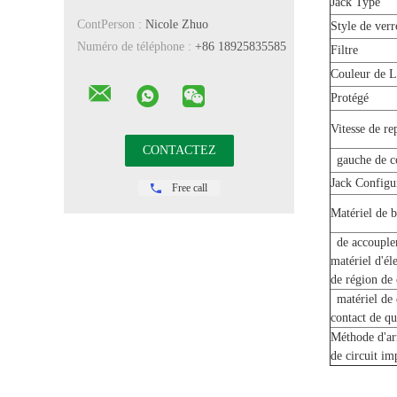
Jack Type
ContPerson :
Nicole Zhuo
Style de ver
Numéro de téléphone :
+86 18925835585
Filtre
Couleur de 
Protégé
Vitesse de re
gauche de co
Jack Configu
Free call
Matériel de b
de accouple
matériel d'él
de région de 
matériel de 
contact de q
Méthode d'ar
de circuit i