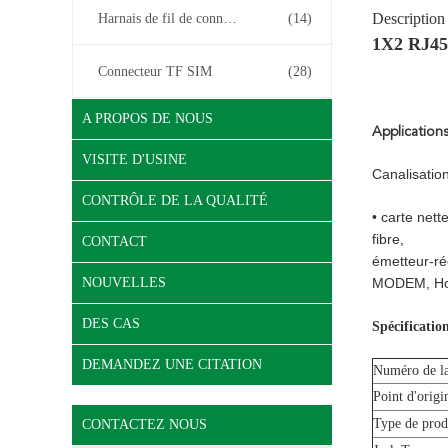
Description
Harnais de fil de connecteur
(14)
1X2 RJ45 
Connecteur TF SIM
(28)
A PROPOS DE NOUS
Applications
VISITE D'USINE
Canalisation
CONTRÔLE DE LA QUALITÉ
• carte net
fibre,
CONTACT
émetteur-réc
NOUVELLES
MODEM, Hom
DES CAS
Spécificatio
DEMANDEZ UNE CITATION
Numéro de la
Point d'origi
Type de pro
CONTACTEZ NOUS