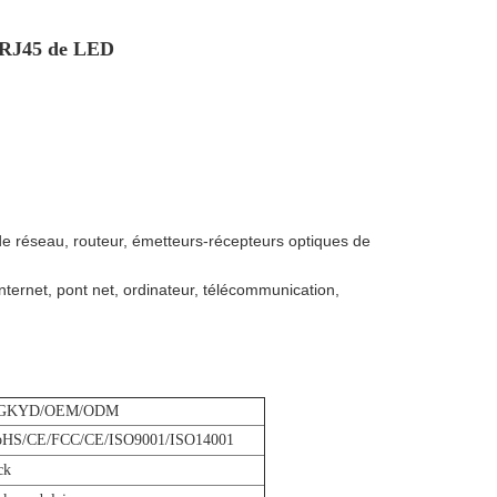
s RJ45 de LED
e réseau, routeur, émetteurs-récepteurs optiques de
nternet, pont net, ordinateur, télécommunication,
GKYD/OEM/ODM
oHS/CE/FCC/CE/ISO9001/ISO14001
ck