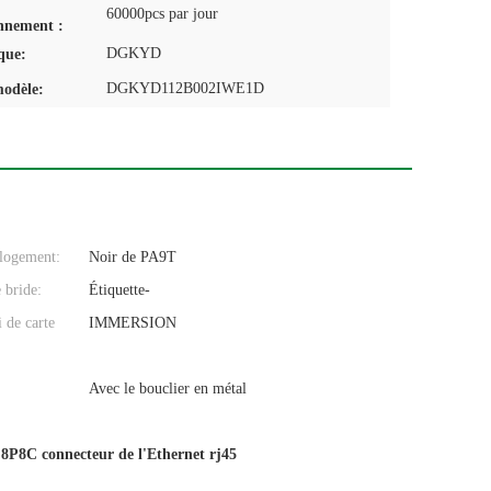
60000pcs par jour
nnement :
DGKYD
que:
DGKYD112B002IWE1D
odèle:
 logement:
Noir de PA9T
 bride:
Étiquette-
i de carte
IMMERSION
Avec le bouclier en métal
,
8P8C connecteur de l'Ethernet rj45