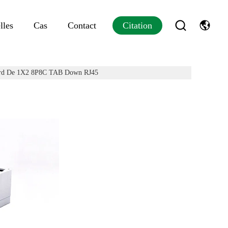
lles
Cas
Contact
Citation
Board De 1X2 8P8C TAB Down RJ45