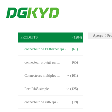
Aperçu
Pro
PRODUITS
(1284)
connecteur de l'Ethernet rj45
(61)
connecteur protégé par rj45
(65)
Connecteurs multiples du port RJ45
(101)
Port RJ45 simple
(125)
connecteur de cat6 rj45
(19)