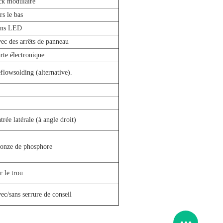
ck modulaire
rs le bas
ans LED
ec des arrêts de panneau
rte électronique
flowsolding (alternative).
trée latérale (à angle droit)
onze de phosphore
r le trou
ec/sans serrure de conseil