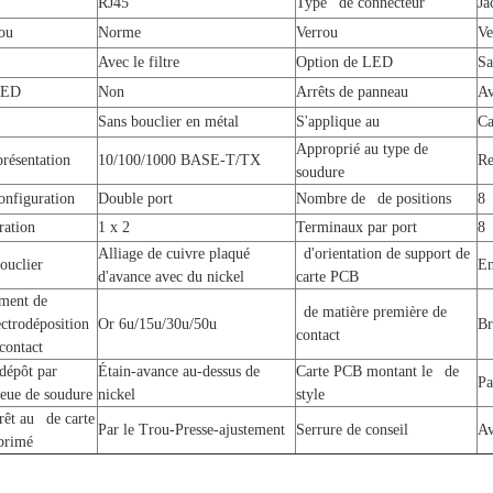
RJ45
Type de connecteur
Ja
rou
Norme
Verrou
Ve
Avec le filtre
Option de LED
S
LED
Non
Arrêts de panneau
Av
Sans bouclier en métal
S'applique au
Ca
Approprié au type de
présentation
10/100/1000 BASE-T/TX
Re
soudure
nfiguration
Double port
Nombre de de positions
8
ration
1 x 2
Terminaux par port
8
Alliage de cuivre plaqué
d'orientation de support de
ouclier
En
d'avance avec du nickel
carte PCB
ment de
de matière première de
ectrodéposition
Or 6u/15u/30u/50u
Br
contact
contact
dépôt par
Étain-avance au-dessus de
Carte PCB montant le de
Pa
ueue de soudure
nickel
style
rêt au de carte
Par le Trou-Presse-ajustement
Serrure de conseil
Av
mprimé