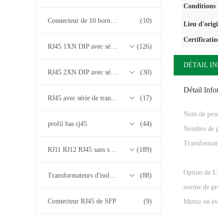
Conditions 
Connecteur de 10 bornes RJ45
(10)
Lieu d'orig
Certificatio
RJ45 1XN DIP avec série de transformateurs base-T 10/100/1000M
(126)
DÉTAIL I
RJ45 2XN DIP avec série de transformateurs base-T 10/100/1000M
(30)
Détail Inf
RJ45 avec série de transformateurs 2.5G/5G/10G Base-T
(17)
Nom de prod
profil bas rj45
(44)
Nombre de p
Transformate
RJ11 RJ12 RJ45 sans série de transformateurs
(189)
Option de 
Transformateurs d'isolement
(88)
norme de pr
Connecteur RJ45 de SFP
(9)
Mettre en év