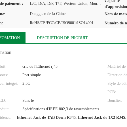
Capacité
de paiement :
L/C, D/A, D/P, T/T, Western Union, MoneyGram
d'approvisio
Dongguan de la Chine
ine:
Nom de mar
RoHS/CE/FCC/CE/ISO9001/ISO14001
n:
Numéro de m
NFOMATION
DESCRIPTION DE PRODUIT
omation
uit:
cric de l'Ethernet rj45
Matériel de
orts:
Port simple
Direction de
ur intégré:
2.5G
Style de bât
PCB:
LED:
Sans le
Bouclier:
oduit:
Spécifications d'IEEE 802,3 de rassemblements
idence:
Ethernet Jack de TAB Down RJ45
,
Ethernet Jack de 1X2 RJ45